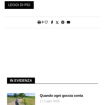
l’Ovest e l’Est. Riferimenti certi. Cartografabili.
LEGGI DI PIÙ
Nell’Ottantanove ci hanno spiegato che il crollo del Muro
avrebbe finalmente unito gli europei – persino i tedeschi –
quasi non fossimo sempre stati divisi. Giovanni Paolo II
0
celebrava il Vecchio Continente capace di respirare con i suoi
due polmoni. E Fukuyama cesellava la sua fine della storia,
formula chimica: abolite insieme storia e geografia, matrice
diabolica di ogni conflitto, l’umanità si ricomponeva (per
umanità s’intendeva quella boreale, lo spazio dei grandi imperi
antichi e moderni, il Grande Sud allora si chiamava Terzo
Mondo, forse umano forse no, comunque oggetto mai
soggetto, rigorosamente senza storia). Pax Americana. Età
noiosa, avvertivano i suoi cantori, abitata dall’«ultimo uomo»
annunciato e disprezzato da Nietzsche per il suo ebetismo.
Non troppo diverso a valori rovesciati dall’uomo nuovo del
IN EVIDENZA
dopo-storia, il comunista evocato da Marx, convinto che
quell’uomo sarebbe stato il più umano, dunque il più felice di
Quando ogni goccia conta
sempre. E per sempre.
17 Luglio 2026