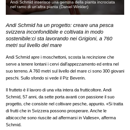
Andi Schmid inserisce una gemma della pianta incrociata
nel ramo di un’altra pianta (Daniel Winkler)
Andi Schmid ha un progetto: creare una pesca
svizzera inconfondibile e coltivata in modo
sostenibile:ci sta lavorando nei Grigioni, a 760
metri sul livello del mare
Andi Schmid apre i moschettoni, scosta la recinzione che
serve a tenere lontani i cervi dall’appezzamento ed entra nel
suo terreno. A 760 metri sul livello del mare ci sono 300 giovani
peschi. Sullo sfondo si vede il Piz Beverin.
Il frutteto è il lavoro di una vita intera da frutticoltore. Andi
Schmid, 57 anni, da sette porta avanti con passione il suo
progetto, che consiste nel coltivare pesche, appunto. «Si tratta
di frutti che in Svizzera possono prosperare. Anche le
albicocche sono riuscite ad affermarsi in Vallese», afferma
Schmid.