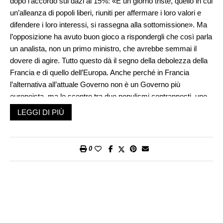
dopo l’accordo sui dazi al 15%: «È un giorno triste, quello in cui
un’alleanza di popoli liberi, riuniti per affermare i loro valori e
difendere i loro interessi, si rassegna alla sottomissione». Ma
l’opposizione ha avuto buon gioco a rispondergli che così parla
un analista, non un primo ministro, che avrebbe semmai il
dovere di agire. Tutto questo dà il segno della debolezza della
Francia e di quello dell’Europa. Anche perché in Francia
l’alternativa all’attuale Governo non è un Governo più
europeista, ma lo scontro tra due populismi contrapposti, uno
di estrema sinistra e uno – molto più forte – di estrema destra,
LEGGI DI PIÙ
i quali segnerebbero entrambi la fine dell’Europa così come la
conosciamo. Il problema è che l’Europa sta dando una prova
di sé talmente pessima da rafforzare chi ne decreterebbe la
0
fine. Personaggi come il premier ungherese Viktor Orbàn, che
ha sentenziato: «Trump si è mangiato Ursula a colazione». Voi
direte: ma l’Ungheria non fa parte degli Usa; fa parte dell’Ue. In
teoria non sta con chi ha mangiato, ma con chi è stato
mangiato… Anche questo misura l’assurdità della situazione.