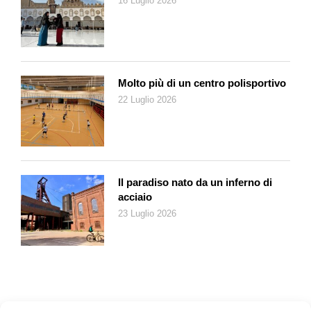
16 Luglio 2026
precisa il Patriziato di Brissago, aggiungendo che sono previsti
ulteriori sondaggi per eventualmente recuperare in futuro altri
canali, sia a monte che a valle.
L’acquedotto partiva anche in origine dal torrente della valle
Molto più di un centro polisportivo
della Pioda, da dove l’acqua scorreva in canali scavati nella
22 Luglio 2026
roccia, interrati o nei «canalitt» in pietra. Considerata la
superficie impervia si ritiene che ci fossero pure passaggi in
legno che durante l’inverno venivano tolti, sia per evitare
danneggiamenti dovuti alla caduta di valanghe, sia perché
l’acqua gelava durante il periodo invernale. L’acqua, una volta
Il paradiso nato da un inferno di
giunta nell’adiacente valle di Vantarone, veniva convogliata
acciaio
verso il nucleo di Cortaccio e, di seguito, verso le altre frazioni,
23 Luglio 2026
con canali nel terreno costituiti principalmente da piode posate
a forma di V, in condotti sotterrati oppure con ulteriori strutture
in granito.
Una gita tra Brissago, Piodina e Cortaccio può quindi essere
l’occasione per riscoprire questi manufatti che, seppure in