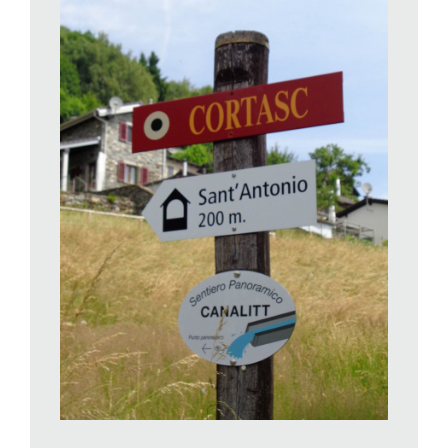
Oggi, dopo un grande lavoro svolto (e in parte ancora in
corso), dei tratti di quest’opera sono tornati alla luce e sono
visibili quale testimonianza del passato ma anche quale
attrazione didattica, turistica e culturale.
I ripristinati canalitt di Cortaccio hanno oggi un’estensione di
circa 200 metri, dove la prima parte risulta a cielo aperto,
permettendo all’acqua (prelavata dal torrente che scende dalla
Valle della Pioda) di scorrere nel canale, formato da pietre
accuratamente lavorate e levigate (ognuna con la sua
funzione) e poi posate con precisione sul terreno. Il resto del
percorso, la parte terminale, è invece sotterrata a una
profondità variabile tra uno a due metri circa e non è pertanto
stato possibile rilevarne con precisione le condizioni. Grazie a
delle apparecchiature televisive e a delle telecamere per
l’ispezione delle tubazioni, si è però potuto controllarle e
stabilire le necessarie misure d’intervento. Si è poi proceduto
con il lavaggio dei canali con acqua ad alta pressione, con la