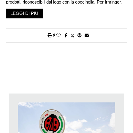
prodotti, riconoscibili dal logo con la coccinella. Per Irminger,
IP-SUISSE è un marchio eccellente: «Si rivolge a un’ampia
LEGGI DI PIÙ
clientela in Svizzera».
Inoltre, mette da parte i timori che la Migros possa aumentare
la pressione sui prezzi applicati dai produttori.
0
Questi timori sono sorti dalla campagna nazionale dei prezzi
bassi lanciata a ottobre 2024. La Migros offre ora oltre 1000
prodotti di uso quotidiano a prezzi da discount, tra cui frutta e
verdura. «Queste riduzioni dei prezzi non vanno a discapito
degli agricoltori», assicura Irminger, ma devono essere
finanziate migliorando l’efficienza interna e concentrandosi sul
core business.