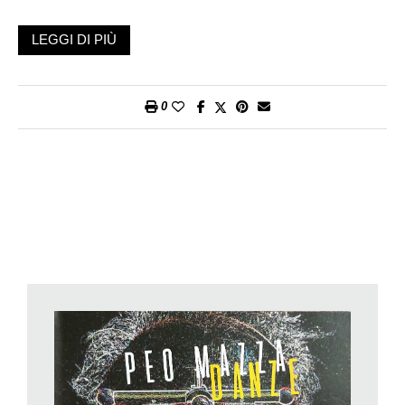
Quando si chiacchiera amabilmente e amichevolmente con
LEGGI DI PIÙ
Matteo «Peo» Mazza, batterista ticinese di grande esperienza
e capacità, ci si trova all’estremo opposto di questa
concezione moderna della professione musicale. Difficile
0
trovare un artista altrettanto mite e
understated
, innamorato
della musica e del suono nei loro aspetti più semplici, umani,
immediati. Basta dare un’occhiata al suo studio di
registrazione di Certara,
lassù in cima alla Valcolla
(e lo studio
si chiama proprio così, La sü in scima studio), un luogo
singolare in cui la tecnologia più moderna si è inglobata in una
costruzione antica, una cascina nel nucleo, diventando un vero
gioiello di magia musicale.
«Ho cominciato a suonare da ragazzo, come tutti. Già da
piccolo avevo questa predisposizione per la musica. Mi
piaceva molto. Ricordo che andavo a letto la sera e mi
costruivo nella testa delle composizioni musicali complesse,
quasi sinfoniche, fatte di collage di vari stili. Dopo tanti anni ho