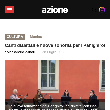
|
CULTURA
Musica
Canti dialettali e nuove sonorità per i Panighiröl
/ Alessandro Zanoli
28 Luglio 2025
La nuova formazione dei Panighiröl, da sinistra, con Peo
Mazza, Sara Magon, Valentina Londino e Christian Gilardi