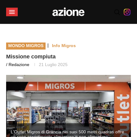
|
MONDO MIGROS
Info Migros
Missione compiuta
/ Redazione
21 Luglio 2025
L'Outlet Migros di Grancia nei suoi 500 metri quadrati offre
un ricco assortimento alimentare e non alimentare