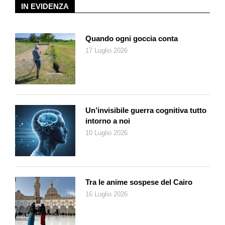
rafforza e migliora la presenza in Ticino di questo apprezzato
IN EVIDENZA
formato di vendita, attivo anche in Via Franco Zorzi a
Bellinzona e in via Brüsighell 6 a Taverne.
Quando ogni goccia conta
17 Luglio 2026
Un’invisibile guerra cognitiva tutto
intorno a noi
10 Luglio 2026
Tra le anime sospese del Cairo
16 Luglio 2026