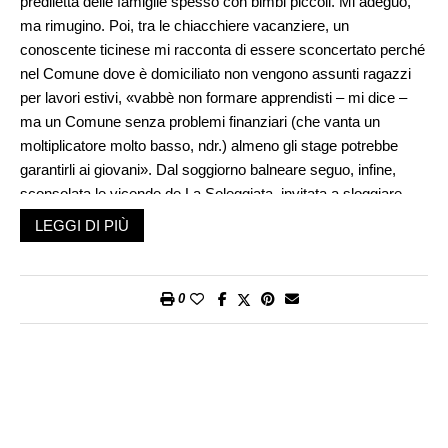
prediletta delle famiglie spesso con bimbi piccoli. Mi adeguo,
ma rimugino. Poi, tra le chiacchiere vacanziere, un
conoscente ticinese mi racconta di essere sconcertato perché
nel Comune dove è domiciliato non vengono assunti ragazzi
per lavori estivi, «vabbè non formare apprendisti – mi dice –
ma un Comune senza problemi finanziari (che vanta un
moltiplicatore molto basso, ndr.) almeno gli stage potrebbe
garantirli ai giovani». Dal soggiorno balneare seguo, infine,
sconsolata le vicende de La Soleggiata, invitata a sloggiare
dalle Cave di Arzo, troppo rumore, troppo casino. Insomma
LEGGI DI PIÙ
ammettiamolo, i bambini non ci piacciono e i ragazzi ci
disturbano. Fin qui nulla di male, se non fosse che
ciclicamente esperti di statistica, di demografia e di economia
0
ci ricordano che il calo delle nascite è un problema serio, sia
dal punto di vista sociale sia dal punto di vista economico. Lo
chiamano «inverno demografico» e in Ticino, ha confermato
l’USTAT in questi giorni pubblicando i dati aggiornati del
movimento naturale della popolazione, fa proprio freddo. Nel
2024, infatti, il numero dei nati vivi nel nostro cantone è stato il