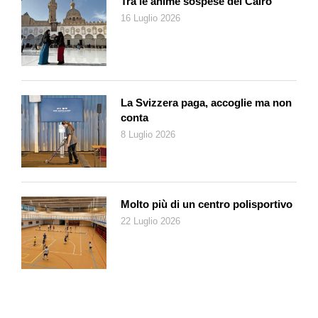
Tra le anime sospese del Cairo
deve poter contare su una forza lavoro importante e
16 Luglio 2026
insostituibile come quella femminile. Inoltre prendersi a carico
(e a cuore) la crescita, il benessere e la formazione dei nostri
bambini e ragazzi deve essere un dovere condiviso da tutti gli
adulti (genitori e non), anche perché, in una visione utilitaristica
e un po’ semplicistica del futuro di una società di anziani, come
La Svizzera paga, accoglie ma non
quella che saremo, bisogna domandarsi: chi ci curerà e chi
conta
pagherà le nostre pensioni? Ma in questo inverno a suggerirci
8 Luglio 2026
una nota positiva è l’ex rettore del Politecnico di Milano
Ferruccio Resta, attuale presidente della Fondazione Bruno
Kessler di Trento ripreso anche da Ferruccio De Bortoli in un
suo editoriale sul «Corriere della Sera». «La rappresentazione
Molto più di un centro polisportivo
delle nuove generazioni – dice Resta – oscilla spesso tra
22 Luglio 2026
luoghi comuni e semplificazioni. Il racconto dominante le
descrive come disinteressate, passive, perennemente
distratte. Ma gli esempi positivi, di studio e impegno, sono
tanti, tantissimi, dovrebbero essere più conosciuti e discussi».
Intanto gli esperti di demografia avvertono che i tempi
necessari per invertire la situazione sono lunghi e il compito è