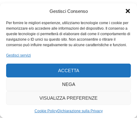
tutt’altro che semplice. Per non scoraggiarci nel frattempo
Gestisci Consenso
sarebbe opportuno (ri)cominciare a gioire degli schiamazzi
vitali e vivaci dei bambini e impegnarci a dare spazio, fiducia e
Per fornire le migliori esperienze, utilizziamo tecnologie come i cookie per
sostegno ai giovani. E poi… speriamo che sia femmina! O
memorizzare e/o accedere alle informazioni del dispositivo. Il consenso a
queste tecnologie ci permetterà di elaborare dati come il comportamento di
maschio, chissà.
navigazione o ID unici su questo sito. Non acconsentire o ritirare il
consenso può influire negativamente su alcune caratteristiche e funzioni.
Gestisci servizi
ACCETTA
NEGA
VISUALIZZA PREFERENZE
Cookie Policy
Dichiarazione sulla Privacy