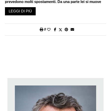
prevedono molti spostamenti. Da una parte lei si muove
da solo da un luogo all’altro, dall’altra si confronta con le
LEGGI DI PIÙ
prove e i concerti, dove è circondato dai suoi musicisti e
dal pubblico. In tutto ciò esiste la solitudine del maestro?
Credo che nella musica e nell’arte più in generale, ci si ritrovi
0
spesso soli, poiché si tratta di un’eterna ricerca e di un
confronto con sé stessi. Noi musicisti ci alleniamo sulle
partiture e studiamo per una continua ricerca di bellezza e
verità. Il tema della verità è molto misterioso, e a volte non
sappiamo nemmeno cosa stiamo cercando, anche se forse,
da qualche parte, intuiamo che in fondo cerchiamo unicamente
noi stessi. La verità si trova alla fine del nostro cammino
esistenziale, ma sappiamo sin d’ora come sia impossibile
arrivare a destinazione. È forse questa la solitudine con cui
ognuno deve scendere a patti. Nel mio caso esiste anche una
«solitudine tecnica», ad esempio quando sono in viaggio e
soggiorno in albergo, e le mie giornate sono impegnate dalle
prove. In quei momenti, però, sono talmente immerso nel mio
lavoro e nelle mie partiture da finire in una specie di tunnel e