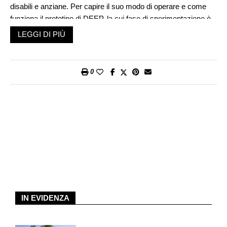
disabili e anziane. Per capire il suo modo di operare e come
funziona il prototipo di DEEP, la cui fase di sperimentazione è
appena stata avviata nel Comune di Mendrisio, siamo andati a
LEGGI DI PIÙ
trovarlo nel suo ufficio situato proprio nel nucleo di Mendrisio.
Non è un caso che il prototipo di DEEP sia stato installato allo
0
sportello dell’Ufficio controllo abitanti del Magnifico Borgo. È
qui, infatti, che Daniele Raffa è nato nel 1977, è cresciuto, vive
e lavora. La Città è inoltre impegnata da anni in molteplici
progetti a favore dell’inclusione, per cui ha accolto con
entusiasmo questa nuova sfida. La fase pilota servirà a
valutare il funzionamento del totem, il dispositivo che
fisicamente permette di tradurre in tempo reale una
comunicazione in Lingua dei Segni Italiana (LIS) in
un’espressione scritta o verbale in italiano e viceversa.
L’ideatore del sistema ci mostra l’avatar che dallo schermo
comunica con la persona non udente attraverso la LIS.
IN EVIDENZA
«L’applicazione – precisa Daniele Raffa – permette di tradurre i