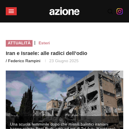
|
ATTUALITÀ
Esteri
Iran e Israele: alle radici dell’odio
/ Federico Rampini
23 Giugno 2025
Una scuola femminile dopo che missili balistici iraniani
hanno colpito Bnei Brak, città ad est di Tel Aviv (Keystone)