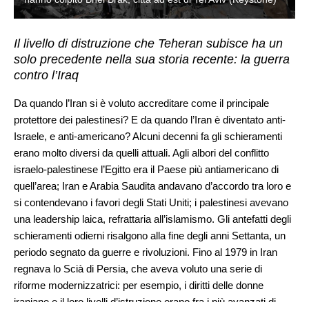
Il livello di distruzione che Teheran subisce ha un
solo precedente nella sua storia recente: la guerra
contro l’Iraq
Da quando l’Iran si è voluto accreditare come il principale
protettore dei palestinesi? E da quando l’Iran è diventato anti-
Israele, e anti-americano? Alcuni decenni fa gli schieramenti
erano molto diversi da quelli attuali. Agli albori del conflitto
israelo-palestinese l’Egitto era il Paese più antiamericano di
quell’area; Iran e Arabia Saudita andavano d’accordo tra loro e
si contendevano i favori degli Stati Uniti; i palestinesi avevano
una leadership laica, refrattaria all’islamismo. Gli antefatti degli
schieramenti odierni risalgono alla fine degli anni Settanta, un
periodo segnato da guerre e rivoluzioni. Fino al 1979 in Iran
regnava lo Scià di Persia, che aveva voluto una serie di
riforme modernizzatrici: per esempio, i diritti delle donne
iraniane e il loro livelli d’istruzione erano fra i più avanzati di