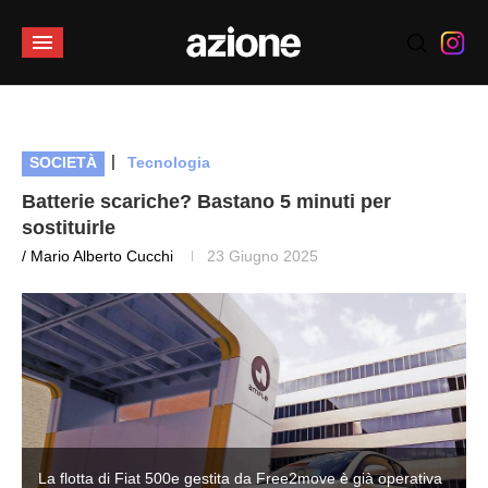
|
SOCIETÀ
Tecnologia
Batterie scariche? Bastano 5 minuti per
sostituirle
/ Mario Alberto Cucchi
23 Giugno 2025
La flotta di Fiat 500e gestita da Free2move è già operativa