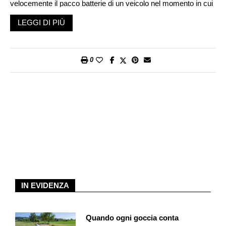
velocemente il pacco batterie di un veicolo nel momento in cui
si rende necessario. Si lascia quello scarico per prenderne uno
LEGGI DI PIÙ
carico. Un po’ come si faceva una volta con le batterie dei
telefoni cellulari. Il vantaggio è evidente. Bastano cinque minuti
e con una batteria nuova è sorpassata l’ansia dei tempi di
0
ricarica. Beh, non si tratta certo di un’idea nuova in assoluto, è
stata già approcciata in passato da alcuni costruttori
automobilistici ma poi abbandonata e mai sperimentata su la
larga scala. La tecnologia del «battery swapping», che
permette di cambiare le batterie in centri di ricarica speciali
simili ai distributori di benzina ha però delle evidenti criticità. In
primo luogo la necessità di creare una infrastruttura di stazioni
di servizio apposite che al momento non sono ancora diffuse.
Inoltre richiede una standardizzazione delle batterie, ovvero un
accordo comune su tipi e specifiche di quest’ultime in modo
tale che possano essere scambiate tra diversi modelli di auto.
IN EVIDENZA
Inoltre richiede una complessa logistica per la gestione delle
batterie che attraverso una pianificazione e una gestione
Quando ogni goccia conta
accurata della catena di approvvigionamento devono sempre