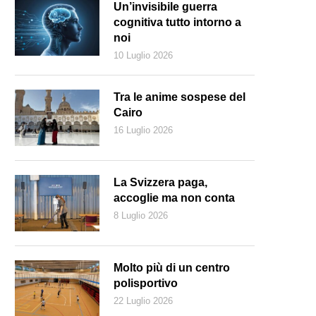
Un’invisibile guerra
cognitiva tutto intorno a
noi
10 Luglio 2026
Tra le anime sospese del
Cairo
16 Luglio 2026
La Svizzera paga,
accoglie ma non conta
8 Luglio 2026
tualmente in Ticino ci sono sette centri Activ Fitness, in autunno ne apr
Molto più di un centro
polisportivo
22 Luglio 2026