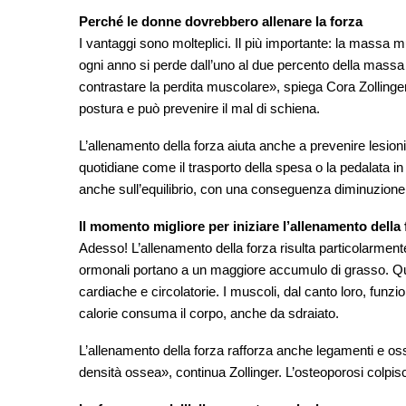
Perché le donne dovrebbero allenare la forza
I vantaggi sono molteplici. Il più importante: la massa mu
ogni anno si perde dall’uno al due percento della mass
contrastare la perdita muscolare», spiega Cora Zollinge
postura e può prevenire il mal di schiena.
L’allenamento della forza aiuta anche a prevenire lesioni e d
quotidiane come il trasporto della spesa o la pedalata in
anche sull’equilibrio, con una conseguenza diminuzione 
Il momento migliore per iniziare l’allenamento della
Adesso! L’allenamento della forza risulta particolarmen
ormonali portano a un maggiore accumulo di grasso. Ques
cardiache e circolatorie. I muscoli, dal canto loro, fu
calorie consuma il corpo, anche da sdraiato.
L’allenamento della forza rafforza anche legamenti e os
densità ossea», continua Zollinger. L’osteoporosi colpisc