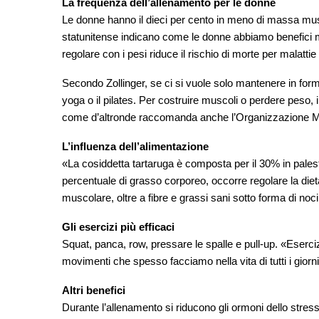
La frequenza dell’allenamento per le donne
Le donne hanno il dieci per cento in meno di massa muscol
statunitense indicano come le donne abbiamo benefici ma
regolare con i pesi riduce il rischio di morte per malatti
Secondo Zollinger, se ci si vuole solo mantenere in for
yoga o il pilates. Per costruire muscoli o perdere peso
come d’altronde raccomanda anche l’Organizzazione M
L’influenza dell’alimentazione
«La cosiddetta tartaruga è composta per il 30% in palestr
percentuale di grasso corporeo, occorre regolare la di
muscolare, oltre a fibre e grassi sani sotto forma di noci
Gli esercizi più efficaci
Squat, panca, row, pressare le spalle e pull-up. «Esercizi
movimenti che spesso facciamo nella vita di tutti i giorn
Altri benefici
Durante l’allenamento si riducono gli ormoni dello stress,