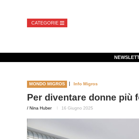
NEWSLET
|
MONDO MIGROS
Info Migros
Per diventare donne più f
/ Nina Huber
16 Giugno 2025