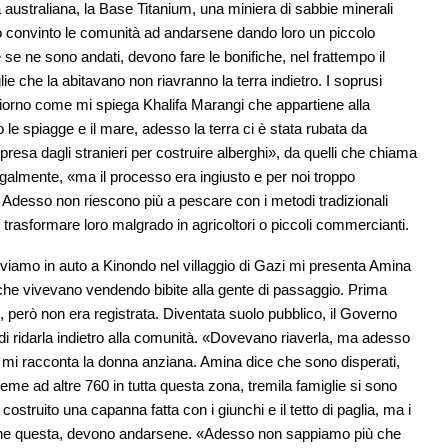
a australiana, la Base Titanium, una miniera di sabbie minerali
no convinto le comunità ad andarsene dando loro un piccolo
 se ne sono andati, devono fare le bonifiche, nel frattempo il
e che la abitavano non riavranno la terra indietro. I soprusi
l giorno come mi spiega Khalifa Marangi che appartiene alla
e spiagge e il mare, adesso la terra ci è stata rubata da
presa dagli stranieri per costruire alberghi», da quelli che chiama
galmente, «ma il processo era ingiusto e per noi troppo
 Adesso non riescono più a pescare con i metodi tradizionali
i trasformare loro malgrado in agricoltori o piccoli commercianti.
riviamo in auto a Kinondo nel villaggio di Gazi mi presenta Amina
ri, che vivevano vendendo bibite alla gente di passaggio. Prima
, però non era registrata. Diventata suolo pubblico, il Governo
 di ridarla indietro alla comunità. «Dovevano riaverla, ma adesso
o», mi racconta la donna anziana. Amina dice che sono disperati,
ieme ad altre 760 in tutta questa zona, tremila famiglie si sono
ostruito una capanna fatta con i giunchi e il tetto di paglia, ma i
e anche questa, devono andarsene. «Adesso non sappiamo più che