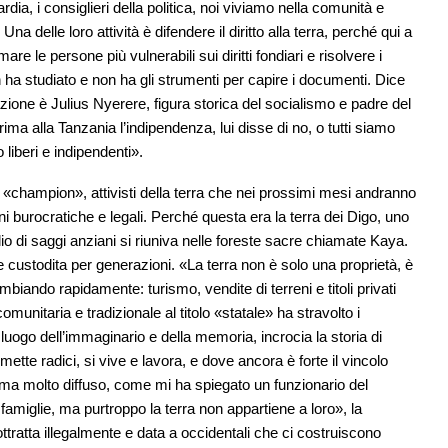
ia, i consiglieri della politica, noi viviamo nella comunità e
a delle loro attività è difendere il diritto alla terra, perché qui a
 le persone più vulnerabili sui diritti fondiari e risolvere i
non ha studiato e non ha gli strumenti per capire i documenti. Dice
ione è Julius Nyerere, figura storica del socialismo e padre del
ma alla Tanzania l’indipendenza, lui disse di no, o tutti siamo
o liberi e indipendenti».
«champion», attivisti della terra che nei prossimi mesi andranno
oni burocratiche e legali. Perché questa era la terra dei Digo, uno
glio di saggi anziani si riuniva nelle foreste sacre chiamate Kaya.
e custodita per generazioni. «La terra non è solo una proprietà, è
iando rapidamente: turismo, vendite di terreni e titoli privati
unitaria e tradizionale al titolo «statale» ha stravolto i
he luogo dell’immaginario e della memoria, incrocia la storia di
mette radici, si vive e lavora, e dove ancora è forte il vincolo
ma molto diffuso, come mi ha spiegato un funzionario del
 famiglie, ma purtroppo la terra non appartiene a loro», la
tratta illegalmente e data a occidentali che ci costruiscono