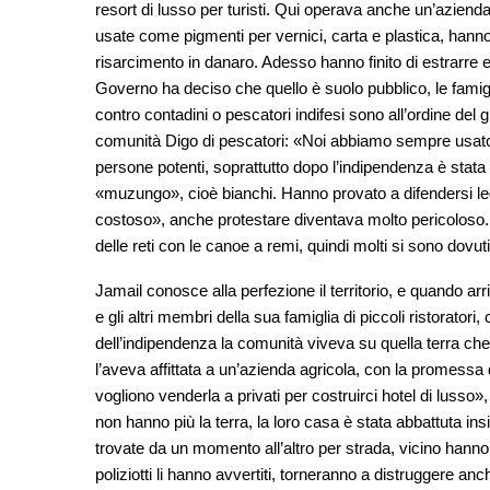
resort di lusso per turisti. Qui operava anche un’aziend
usate come pigmenti per vernici, carta e plastica, han
risarcimento in danaro. Adesso hanno finito di estrarre e
Governo ha deciso che quello è suolo pubblico, le famigli
contro contadini o pescatori indifesi sono all’ordine de
comunità Digo di pescatori: «Noi abbiamo sempre usato l
persone potenti, soprattutto dopo l’indipendenza è stata 
«muzungo», cioè bianchi. Hanno provato a difendersi le
costoso», anche protestare diventava molto pericoloso.
delle reti con le canoe a remi, quindi molti si sono dovut
Jamail conosce alla perfezione il territorio, e quando ar
e gli altri membri della sua famiglia di piccoli ristorato
dell’indipendenza la comunità viveva su quella terra che
l’aveva affittata a un’azienda agricola, con la promessa
vogliono venderla a privati per costruirci hotel di luss
non hanno più la terra, la loro casa è stata abbattuta ins
trovate da un momento all’altro per strada, vicino hanno c
poliziotti li hanno avvertiti, torneranno a distrugger