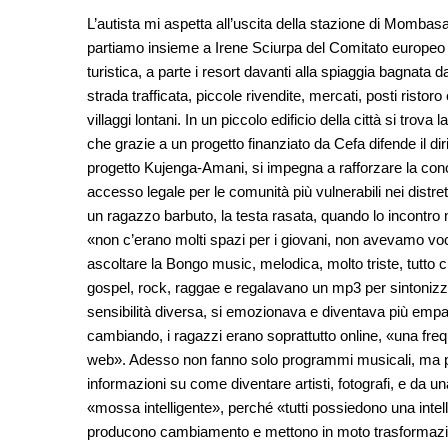
L’autista mi aspetta all’uscita della stazione di Mombas
partiamo insieme a Irene Sciurpa del Comitato europeo pe
turistica, a parte i resort davanti alla spiaggia bagnata da
strada trafficata, piccole rivendite, mercati, posti risto
villaggi lontani. In un piccolo edificio della città si trov
che grazie a un progetto finanziato da Cefa difende il dir
progetto Kujenga-Amani, si impegna a rafforzare la conosc
accesso legale per le comunità più vulnerabili nei distre
un ragazzo barbuto, la testa rasata, quando lo incontro
«non c’erano molti spazi per i giovani, non avevamo voc
ascoltare la Bongo music, melodica, molto triste, tutto
gospel, rock, raggae e regalavano un mp3 per sintonizz
sensibilità diversa, si emozionava e diventava più empat
cambiando, i ragazzi erano soprattutto online, «una freq
web». Adesso non fanno solo programmi musicali, ma pr
informazioni su come diventare artisti, fotografi, e da u
«mossa intelligente», perché «tutti possiedono una inte
producono cambiamento e mettono in moto trasformazioni