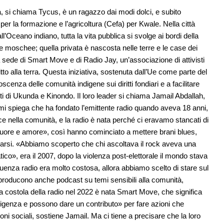
a, si chiama Tycus, è un ragazzo dai modi dolci, e subito
r la formazione e l’agricoltura (Cefa) per Kwale. Nella città
ll’Oceano indiano, tutta la vita pubblica si svolge ai bordi della
ro e moschee; quella privata è nascosta nelle terre e le case dei
a la sede di Smart Move e di Radio Jay, un’associazione di attivisti
itto alla terra. Questa iniziativa, sostenuta dall’Ue come parte del
enza delle comunità indigene sui diritti fondiari e a facilitare
tti di Ukunda e Kinondo. Il loro leader si chiama Jamail Abdallah,
 mi spiega che ha fondato l’emittente radio quando aveva 18 anni,
e nella comunità, e la radio è nata perché ci eravamo stancati di
 cuore e amore», così hanno cominciato a mettere brani blues,
arsi. «Abbiamo scoperto che chi ascoltava il rock aveva una
ico», era il 2007, dopo la violenza post-elettorale il mondo stava
uenza radio era molto costosa, allora abbiamo scelto di stare sul
oducono anche podcast su temi sensibili alla comunità,
na costola della radio nel 2022 è nata Smart Move, che significa
lligenza e possono dare un contributo» per fare azioni che
 sociali, sostiene Jamail. Ma ci tiene a precisare che la loro