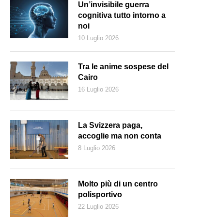
Un’invisibile guerra
cognitiva tutto intorno a
noi
10 Luglio 2026
Tra le anime sospese del
Cairo
16 Luglio 2026
La Svizzera paga,
accoglie ma non conta
8 Luglio 2026
ina vestita di rosa (Angelo Ferracuti)
Molto più di un centro
polisportivo
22 Luglio 2026