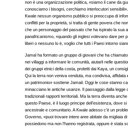
non è una organizzazione politica, «siamo il cane da guard
conosciamo i bisogni, cerchiamo interlocutori sensibili». Un
Kwale nessun organismo pubblico si preoccupa di informare
conflitti per la proprietà, si tratta di gente povera che 
che un personaggio del passato che ha ispirato la sua az
panafricanismo, «quando gli inglesi volevano dare per pri
liberi o nessuno lo è, voglio che tutti i Paesi intorno sian
Jamal ha formato un gruppo di giovani che ha chiamato 
nei villaggi a informare le comunità, aiutarli nelle questi
dei gruppi etnici della costa, protetti dai Kaya, un consi
Qui la terra non veniva venduta, ma condivisa, affidata 
un patrimonio» sostiene Jamail. Oggi le cose stanno camb
minacciano le antiche usanze. Il passaggio dalla legge com
tradizionali rapporti territoriali. Ma la terra diventa anc
questo Paese, è il luogo principe dell’esistenza, dove si 
ancestrale e comunitario. A Kwale adesso c’è un proble
Governo, «puoi trovare intere aree abitate da migliaia di
possiedono ma non l’hanno registrata, oppure è stata sot