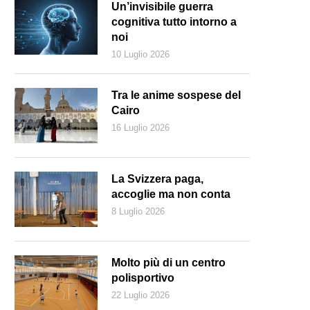
Un’invisibile guerra
cognitiva tutto intorno a
noi
10 Luglio 2026
Tra le anime sospese del
Cairo
16 Luglio 2026
La Svizzera paga,
accoglie ma non conta
8 Luglio 2026
tonio Stoppani diresse nel 1863 i primi scavi paleontologici a Besano
an Giorgio (Wikimedia)
Molto più di un centro
polisportivo
22 Luglio 2026