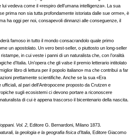
lui vedeva come il «respiro dell’umana intelligenza». La sua
se prima non sia tutta profondamente istoriata dalle sue orme», è
ma ha oggi per noi, consapevoli dinnanzi alle conseguenze, il
renderà famoso in tutto il mondo consacrandolo quale primo
ome un apostolato. Un vero best-seller, o piuttosto un long-seller
istampe, in cui veste i panni di un naturalista che, con l’oralità
giche d’Italia. Un’opera che gli valse il premio letterario intitolato
glior libro di lettura per il popolo italiano» ma che contribuì a far
azioni prettamente scientifiche. Anche se la sua «Era
ufficiali, al pari dell’Antropocene proposto da Crutzen e
antropiche sugli ecosistemi ci devono portare a riconoscere
naturalista di cui è appena trascorso il bicentenario della nascita.
oppani. Vol. 2
, Editore G. Bernardoni, Milano 1873.
urali, la geologia e la geografia fisica d’Italia
, Editore Giacomo