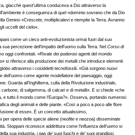
za, giacché quest’ultima conduceva a Dio attraverso la
ull’ambiente è conseguenza di quel «dominio sovrano che da Dio
lla Genesi «Crescete, moltiplicatevi e riempite la Terra. Avranno
gli uccelli del cielo».
oppani come un cieco anti-evoluzionista ormai fuori dal suo
 sua percezione dell’impatto dell’uomo sulla Terra. Nel
Corso di
iamo oggi confrontati. «Rivale dei poderosi agenti del mondo
 si riferisce alla produzione dei metalli che introduce elementi
l globo attraverso i cosiddetti tecnofossili. «Già sorgono nuovi
one dell’uomo come agente modellatore del paesaggio, oggi
ne. Guarda all’Inghilterra, culla della Rivoluzione industriale,
di carbone, di salgemma, di calcari e di metalli». E si chiede «che
rra, e tutto il mondo come l’Europa?». Osserva, portando numerosi
fica degli animali e delle piante. «Così a poco a poco alle flore
a fusione di esse». È un concetto attualissimo,
i per opera delle specie aliene (neofite e neozoa) disseminate
à. Stoppani riconosce addirittura come l’influenza dell’uomo si
della sua industria, i gas de’ suoi fuochi e de’ suoi grandiosi