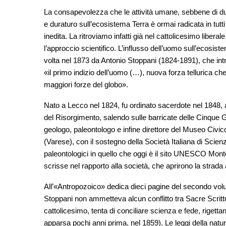
La consapevolezza che le attività umane, sebbene di dur
e duraturo sull’ecosistema Terra è ormai radicata in tutti 
inedita. La ritroviamo infatti già nel cattolicesimo libe
l’approccio scientifico. L’influsso dell’uomo sull’ecosist
volta nel 1873 da Antonio Stoppani (1824-1891), che intr
«il primo indizio dell’uomo (…), nuova forza tellurica che
maggiori forze del globo».
Nato a Lecco nel 1824, fu ordinato sacerdote nel 1848, an
del Risorgimento, salendo sulle barricate delle Cinque G
geologo, paleontologo e infine direttore del Museo Civico
(Varese), con il sostegno della Società Italiana di Scienz
paleontologici in quello che oggi è il sito UNESCO Mont
scrisse nel rapporto alla società, che aprirono la strada 
All’«Antropozoico» dedica dieci pagine del secondo vo
Stoppani non ammetteva alcun conflitto tra Sacre Scrittu
cattolicesimo, tenta di conciliare scienza e fede, rigetta
apparsa pochi anni prima, nel 1859). Le leggi della natu