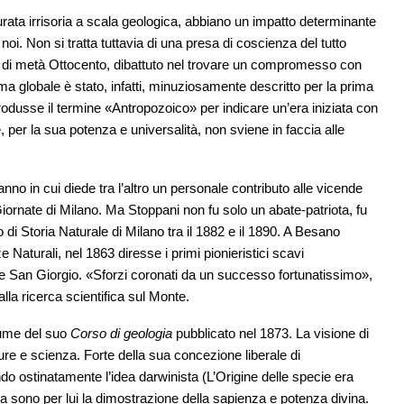
ata irrisoria a scala geologica, abbiano un impatto determinante
noi. Non si tratta tuttavia di una presa di coscienza del tutto
rale di metà Ottocento, dibattuto nel trovare un compromesso con
ema globale è stato, infatti, minuziosamente descritto per la prima
odusse il termine «Antropozoico» per indicare un’era iniziata con
, per la sua potenza e universalità, non sviene in faccia alle
no in cui diede tra l’altro un personale contributo alle vicende
iornate di Milano. Ma Stoppani non fu solo un abate-patriota, fu
 di Storia Naturale di Milano tra il 1882 e il 1890. A Besano
e Naturali, nel 1863 diresse i primi pionieristici scavi
e San Giorgio. «Sforzi coronati da un successo fortunatissimo»,
alla ricerca scientifica sul Monte.
lume del suo
Corso di geologia
pubblicato nel 1873. La visione di
re e scienza. Forte della sua concezione liberale di
ndo ostinatamente l’idea darwinista (L’Origine delle specie era
ra sono per lui la dimostrazione della sapienza e potenza divina.