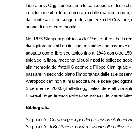
laboratori». Oggi conosciamo le conseguenze di ciò che 
conclusione «La Terra non uscirà dalle mani dell’uomo, 
da lui intesa come suggello della potenza del Creatore, 
suono di un oscuro monito.
Nel 1876 Stoppani pubblica
Il Bel Paese
, libro che lo 
divulgatore scientifico italiano, missione che assunse c
adottato come libro scolastico fino al 1948 con oltre 150 r
tipica della fiaba, racconta ai suoi nipoti le bellezze geolo
alla memoria dei fratelli Giacomo e Filippo Ciani quale «mi
passare in secondo piano l’importanza delle sue osserv
Antropozoica» non fu mai accolta nelle scale geologiche 
Stoermer nel 2000, gli effetti oggi palesi delle attività 
l’incredibile pertinenza delle osservazioni del sacerdote-
Bibliografia
Stoppani A.,
Corso di geologia del professore Antonio St
Stoppani A.,
Il Bel Paese, conversazioni sulle bellezze nat