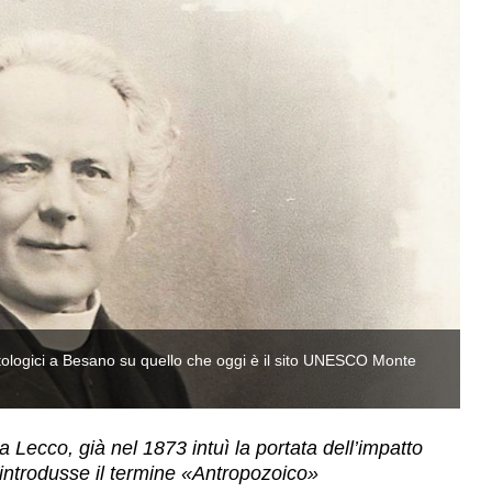
ntologici a Besano su quello che oggi è il sito UNESCO Monte
An
S
 Lecco, già nel 1873 intuì la portata dell’impatto
 introdusse il termine «Antropozoico»