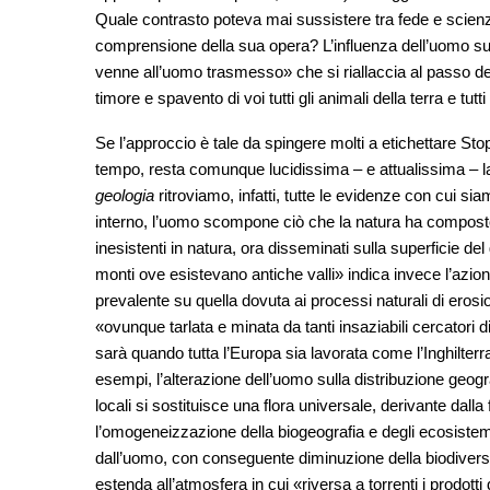
Quale contrasto poteva mai sussistere tra fede e scien
comprensione della sua opera? L’influenza dell’uomo s
venne all’uomo trasmesso» che si riallaccia al passo de
timore e spavento di voi tutti gli animali della terra e tutti 
Se l’approccio è tale da spingere molti a etichettare St
tempo, resta comunque lucidissima – e attualissima – la
geologia
ritroviamo, infatti, tutte le evidenze con cui s
interno, l’uomo scompone ciò che la natura ha composto»
inesistenti in natura, ora disseminati sulla superficie de
monti ove esistevano antiche valli» indica invece l’azi
prevalente su quella dovuta ai processi naturali di erosio
«ovunque tarlata e minata da tanti insaziabili cercatori 
sarà quando tutta l’Europa sia lavorata come l’Inghilte
esempi, l’alterazione dell’uomo sulla distribuzione geogra
locali si sostituisce una flora universale, derivante dall
l’omogeneizzazione della biogeografia e degli ecosistem
dall’uomo, con conseguente diminuzione della biodiversit
estenda all’atmosfera in cui «riversa a torrenti i prodotti 