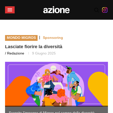
|
MONDO MIGROS
Sponsoring
Lasciate fiorire la diversità
/ Redazione
9 Giugno 2025
Scoprite l'impegno di Migros nel campo della diversità