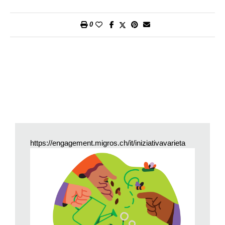
0
https://engagement.migros.ch/it/iniziativavarieta