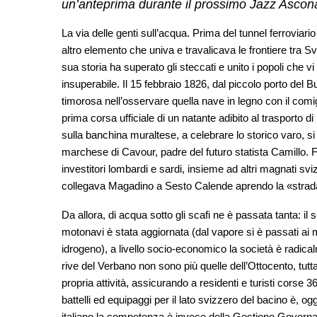
un’anteprima durante il prossimo Jazz Ascon
La via delle genti sull’acqua. Prima del tunnel ferroviari
altro elemento che univa e travalicava le frontiere tra S
sua storia ha superato gli steccati e unito i popoli che vi
insuperabile. Il 15 febbraio 1826, dal piccolo porto del Bu
timorosa nell’osservare quella nave in legno con il comig
prima corsa ufficiale di un natante adibito al trasporto d
sulla banchina muraltese, a celebrare lo storico varo, si 
marchese di Cavour, padre del futuro statista Camillo. 
investitori lombardi e sardi, insieme ad altri magnati svi
collegava Magadino a Sesto Calende aprendo la «strada 
Da allora, di acqua sotto gli scafi ne è passata tanta: il ser
motonavi è stata aggiornata (dal vapore si è passati ai mot
idrogeno), a livello socio-economico la società è radica
rive del Verbano non sono più quelle dell’Ottocento, tut
propria attività, assicurando a residenti e turisti corse 36
battelli ed equipaggi per il lato svizzero del bacino è, 
italiano la competenza è invece della Gestione Govern