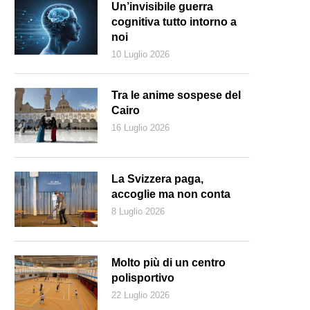
Un’invisibile guerra
cognitiva tutto intorno a
noi
10 Luglio 2026
Tra le anime sospese del
Cairo
16 Luglio 2026
La Svizzera paga,
accoglie ma non conta
8 Luglio 2026
n’immagine d’epoca del piroscafo Torino costruito nel 1913 (Gestore 
Molto più di un centro
polisportivo
22 Luglio 2026