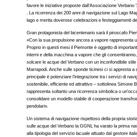
favore le iniziative proposte dall’Associazione Verbano
. La ricorrenza dei 200 anni di navigazione sul Lago Magg
lago e merita doverose celebrazioni e festeggiamenti del
Gran protagonista del bicentenario sarà il piroscafo Piem
«Con la sua propulsione ancora a vapore rappresenta un 
Proprio in questi mesi il Piemonte è oggetto di importanti
interni e della macchina a vapore che gli consentiranno, 
solcare le acque del Verbano con un inconfondibile stile
Marrapodi. Anche sulle sponde ticinesi ci si appresta a 
principale è potenziare l’integrazione tra i servizi di nav
sostenibile, efficiente ed attrattivo – sottolinea Simone 
rappresenta soltanto una ricorrenza simbolica o un’occa
consolidare un modello stabile di cooperazione transfronta
pendolari».
Un sistema di navigazione rispettoso della propria stori
sulle acque del Verbano la GGNL ha varato la prima nave 
alla tipologia del servizio lacuale attuato dal gestore ita