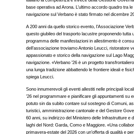
base operativa ad Arona. L’ultimo accordo quadro tra le d
navigazione sul Verbano è stato firmato nel dicembre 20
A 200 anni da quello storico evento, l’Associazione Verb
questo giubileo del trasporto lacustre proponendo tutta u
programma delle manifestazioni in allestimento è consul
dell’associazione troviamo Antonio Leucci, ristoratore v
appassionato e storico della navigazione sul Lago Maggior
navigazione. «Verbano ’26 è un progetto transfrontalie
una lunga tradizione abbattendo le frontiere ideali e fisi
spiega Leucci.
Sono innumerevoli gli eventi allestiti nelle principali lo
’26 nel programmare e pianificare gli appuntamenti su e
potuto sin da subito contare sul sostegno di Comuni, asso
turistici, amministrazione cantonale e del Gestore Gove
60 anni, su indirizzo del Ministero delle Infrastrutture e 
laghi del Nord: Garda, Como e Maggiore. «Una collabora
primavera-estate del 2026 con un’offerta di qualità e pe