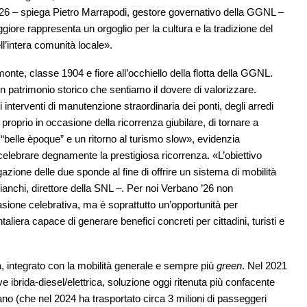
 ’26 – spiega Pietro Marrapodi, gestore governativo della GGNL –
iore rappresenta un orgoglio per la cultura e la tradizione del
l’intera comunità locale».
onte, classe 1904 e fiore all’occhiello della flotta della GGNL.
patrimonio storico che sentiamo il dovere di valorizzare.
 interventi di manutenzione straordinaria dei ponti, degli arredi
proprio in occasione della ricorrenza giubilare, di tornare a
 “belle èpoque” e un ritorno al turismo slow», evidenzia
celebrare degnamente la prestigiosa ricorrenza. «L’obiettivo
igazione delle due sponde al fine di offrire un sistema di mobilità
Bianchi, direttore della SNL –. Per noi Verbano ’26 non
sione celebrativa, ma è soprattutto un’opportunità per
liera capace di generare benefici concreti per cittadini, turisti e
a, integrato con la mobilità generale e sempre più
green
. Nel 2021
ibrida-diesel/elettrica, soluzione oggi ritenuta più confacente
liano (che nel 2024 ha trasportato circa 3 milioni di passeggeri