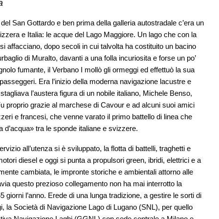
a
o del San Gottardo e ben prima della galleria autostradale c’era un
vizzera e Italia: le acque del Lago Maggiore. Un lago che con la
 si affacciano, dopo secoli in cui talvolta ha costituito un bacino
rbaglio di Muralto, davanti a una folla incuriosita e forse un po’
nolo fumante, il Verbano I mollò gli ormeggi ed effettuò la sua
i passeggeri. Era l’inizio della moderna navigazione lacustre e
stagliava l’austera figura di un nobile italiano, Michele Benso,
Fu proprio grazie al marchese di Cavour e ad alcuni suoi amici
zzeri e francesi, che venne varato il primo battello di linea che
d’acqua» tra le sponde italiane e svizzere.
vizio all’utenza si è sviluppato, la flotta di battelli, traghetti e
ori diesel e oggi si punta a propulsori green, ibridi, elettrici e a
lmente cambiata, le impronte storiche e ambientali attorno alle
tavia questo prezioso collegamento non ha mai interrotto la
5 giorni l’anno. Erede di una lunga tradizione, a gestire le sorti di
oggi, la Società di Navigazione Lago di Lugano (SNL), per quello
ativa Navigazione Laghi (GGNL) con sede centrale a Milano e