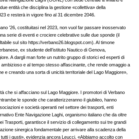
ue entità che disciplina la gestione «collettiva» della
23 e resterà in vigore fino al 31 dicembre 2046.
ano ’26, costituitasi nel 2023, non vuol far passare inosservato
na serie di eventi e crociere celebrative sulle due sponde (il
tabile sul sito https://verbano26.blogspot.com). Al timone
erbanese, ex studente dell’istituto Nautico di Genova,
e. A dargli man forte un nutrito gruppo di storici ed esperti di
ro ambizioso e al tempo stesso affascinante, che rende omaggio a
che e creando una sorta di unicità territoriale del Lago Maggiore»,
calità che si affacciano sul Lago Maggiore. I promotori di Verbano
ntrambe le sponde che caratterizzeranno il giubileo, hanno
ciazioni e società operanti nel settore dei trasporti, enti
rnativo Ente Navigazione Laghi, organismo italiano che da oltre
dei Trasporti, garantisce il servizio di collegamento sui tre grandi
zione sinergica fondamentale per arrivare alla scadenza della
r tutti i gusti», evidenzia ancora Leucci. «Abbiamo accolto con