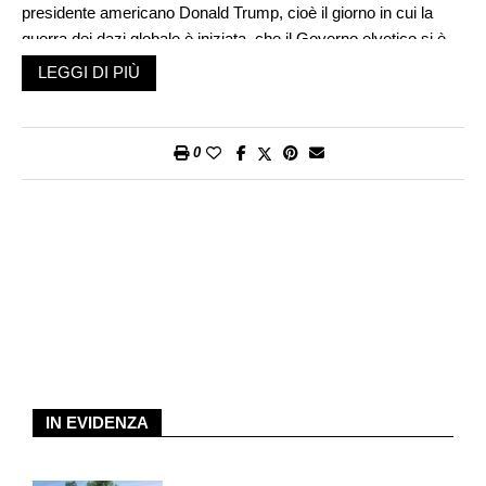
presidente americano Donald Trump, cioè il giorno in cui la
guerra dei dazi globale è iniziata, che il Governo elvetico si è
fatto promotore di un negoziato per allentare le pressioni sui
LEGGI DI PIÙ
mercati globali. Alla fine il vicepremier cinese per l’economia,
He Lifeng, il segretario al Tesoro statunitense, Scott Bessent, e
il rappresentante per il Commercio, Jamieson Greer, si sono
0
dati appuntamento in una lussuosa villa su una collina a
Cologny, vicino Ginevra, residenza dell’ambasciatore svizzero
all’Onu, Jürg Lauber, che per sapienza del destino quest’anno
è stato eletto anche presidente del Consiglio per i diritti umani
delle Nazioni Unite.
I negoziati fra Washington e Pechino sono durati due giorni e si
sono conclusi con l’annuncio di una tregua sui dazi di novanta
giorni e l’inizio di nuovi negoziati più specifici, dettagliati, con
l’obiettivo di mettere fine a una guerra commerciale che stava
rischiando di diventare troppo grande e articolata (anche se
IN EVIDENZA
per molti analisti sarà difficile, dopo tale bufera, tornare alla
normalità). Le tariffe Usa sulle importazioni dalla Cina sono