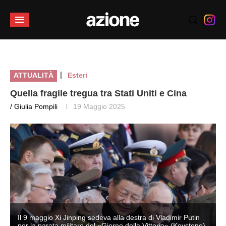
|
ATTUALITÀ
Esteri
Quella fragile tregua tra Stati Uniti e Cina
/ Giulia Pompili
19 Maggio 2025
Il 9 maggio Xi Jinping sedeva alla destra di Vladimir Putin
per la parata militare del «Giorno della Vittoria» (Keystone)