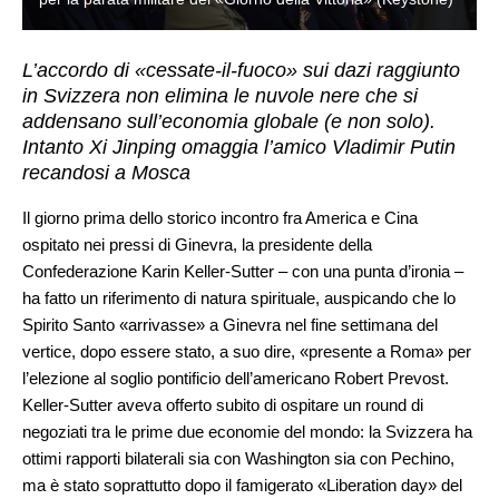
L’accordo di «cessate-il-fuoco» sui dazi raggiunto
in Svizzera non elimina le nuvole nere che si
addensano sull’economia globale (e non solo).
Intanto Xi Jinping omaggia l’amico Vladimir Putin
recandosi a Mosca
Il giorno prima dello storico incontro fra America e Cina
ospitato nei pressi di Ginevra, la presidente della
Confederazione Karin Keller-Sutter – con una punta d’ironia –
ha fatto un riferimento di natura spirituale, auspicando che lo
Spirito Santo «arrivasse» a Ginevra nel fine settimana del
vertice, dopo essere stato, a suo dire, «presente a Roma» per
l’elezione al soglio pontificio dell’americano Robert Prevost.
Keller-Sutter aveva offerto subito di ospitare un round di
negoziati tra le prime due economie del mondo: la Svizzera ha
ottimi rapporti bilaterali sia con Washington sia con Pechino,
ma è stato soprattutto dopo il famigerato «Liberation day» del