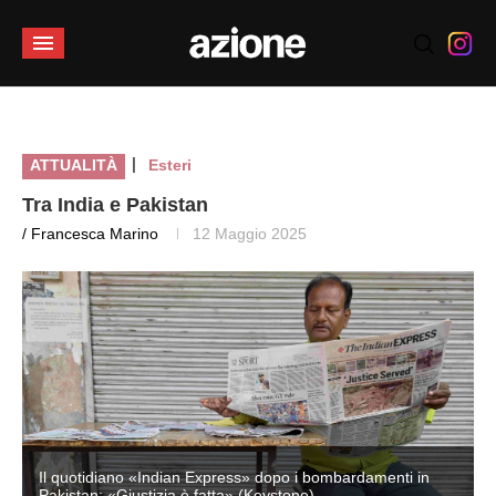
|
ATTUALITÀ
Esteri
Tra India e Pakistan
/ Francesca Marino
12 Maggio 2025
Il quotidiano «Indian Express» dopo i bombardamenti in
Pakistan: «Giustizia è fatta» (Keystone)