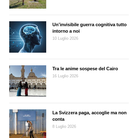
Peccato che a smentire il Pakistan siano stati proprio i
terroristi: Masood Azhar, il capo della JeM, ha dichiarato di
aver perso nell’attacco 10 membri della sua famiglia: non
Un’invisibile guerra cognitiva tutto
«civili» come sostiene Islamabad, ma terroristi quanto il loro
intorno a noi
padrino. La famiglia Azhar al completo gestisce difatti la JeM,
10 Luglio 2026
che funziona come un’organizzazione di stampo mafioso degli
anni Cinquanta. E il giorno dopo, sia a Muridke che nel campo
Bilal nel Kashmir occupato, si celebravano in pompa magna i
funerali dei combattenti della LeT alla presenza di alti figuri
Tra le anime sospese del Cairo
dell’organizzazione e di ufficiali dell’esercito pakistano e dei
16 Luglio 2026
servizi segreti. Gli stessi ufficiali che, pochi giorni prima del
massacro di Pahalgam, avevano accolto a Bahawalpur Khalid
Qaddoomi, responsabile per l’Iran di Hamas, e altri quattro alti
papaveri dell’organizzazione terroristica. L’intelligence indiana
sospetta che l’incontro abbia riguardato la condivisione delle
La Svizzera paga, accoglie ma non
tattiche di attacco di Hamas del 7 ottobre 2023, che potrebbero
conta
aver ispirato l’attacco di Pahalgam. D’altra parte i «fratelli» di
8 Luglio 2026
Hamas erano stati segnalati in Pakistan già lo scorso febbraio
quando, in occasione di una conferenza intitolata Kashmir