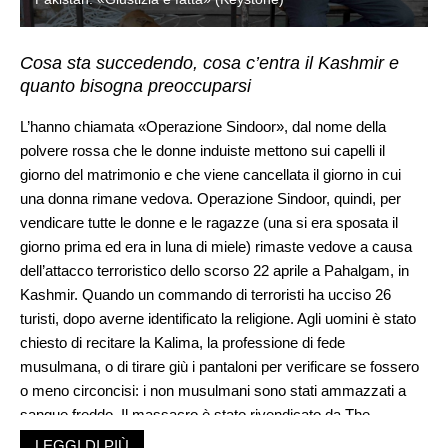
Cosa sta succedendo, cosa c’entra il Kashmir e
quanto bisogna preoccuparsi
L’hanno chiamata «Operazione Sindoor», dal nome della
polvere rossa che le donne induiste mettono sui capelli il
giorno del matrimonio e che viene cancellata il giorno in cui
una donna rimane vedova. Operazione Sindoor, quindi, per
vendicare tutte le donne e le ragazze (una si era sposata il
giorno prima ed era in luna di miele) rimaste vedove a causa
dell’attacco terroristico dello scorso 22 aprile a Pahalgam, in
Kashmir. Quando un commando di terroristi ha ucciso 26
turisti, dopo averne identificato la religione. Agli uomini è stato
chiesto di recitare la Kalima, la professione di fede
musulmana, o di tirare giù i pantaloni per verificare se fossero
o meno circoncisi: i non musulmani sono stati ammazzati a
sangue freddo. Il massacro è stato rivendicato da The
Resistance Front, un gruppo-facciata della ben nota
LEGGI DI PIÙ