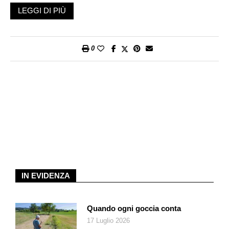
funzione già nel 1938 a Zurigo, dove il Municipio attinse
LEGGI DI PIÙ
all’acqua del fiume Limmat. Il capoluogo zurighese è pure oggi
all’avanguardia in questo settore, disponendo attorno al suo
lago di una vasta rete d’approvvigionamento, tuttora in fase di
0
sviluppo. Il concetto è sempre lo stesso: sottrarre energia
all’acqua e cederla a un sistema di distribuzione che raggiunge
case e edifici (una forma di teleriscaldamento).
Come indicato dall’azienda elettrica della città di Zurigo EWZ,
«l’utilizzo dell’acqua del lago è sostenibile e rispettoso
dell’ambiente». Infatti, nel procedimento non viene sottratta
acqua dal lago, ma «solamente» la sua energia, la quale viene
poi trasportata con un sistema indipendente di tubature.
L’acqua prelevata, dopo aver ceduto il suo calore, viene
reimmessa nel lago a una temperatura di qualche grado
IN EVIDENZA
inferiore (circa tre gradi in meno). In questo modo, come
dimostrato da uno studio svolto dall’Istituto per la ricerca sulle
acque nel settore dei politecnici federali (EAWAG), non si
Quando ogni goccia conta
creano impatti negativi sull’ecosistema lacustre.
17 Luglio 2026