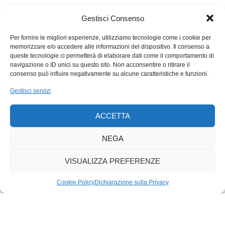
aumentano la consapevolezza dei tempi in cui viviamo e ci
aiutano a prendere decisioni basate sulla realtà dei fatti e non
Gestisci Consenso
su frottole o manipolazioni propagandistiche. Un universo
Per fornire le migliori esperienze, utilizziamo tecnologie come i cookie per
informativo costruito sulla fatica, l’intelligenza e la
memorizzare e/o accedere alle informazioni del dispositivo. Il consenso a
professionalità di chi non si lascia tentare dalle sirene del
queste tecnologie ci permetterà di elaborare dati come il comportamento di
«copincollismo» o di altre diffuse malattie mediatiche.
navigazione o ID unici su questo sito. Non acconsentire o ritirare il
consenso può influire negativamente su alcune caratteristiche e funzioni.
Gestisci servizi
ACCETTA
NEGA
VISUALIZZA PREFERENZE
Cookie Policy
Dichiarazione sulla Privacy