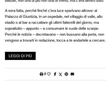
battute, non una di più non una di meno, ma c’era dentro tutto.
A sera fatta, perché finché c’era luce sparivano altrove: al
Palazzo di Giustizia, in un ospedale, nel villaggio di valle, allo
stadio o al bar a raccattare gli ultimi fatterelli del giorno, ma
soprattutto – appunto – a consumare le suole delle scarpe.
Perché le notizie – decretavano – non bussano alla porta, non
vengono a trovarti in redazione, tocca a te andartele a cercare.
Strano, oggi alcuni giornalisti sono convinti del contrario:
LEGGI DI PIÙ
meglio starsene contemplativi davanti al computer e aspettare
fiduciosi l’apparizione sullo schermo dell’e-mail col comunicato
stampa dell’ente tal dei tali. O – alla peggio – compulsare il sito
di news o il post intravisto sul social da cui «prendere a
0
prestito» qualche spunto da riscrivere e riproporre. Il
«copincollismo» – copiare e incollare testi presi dalla rete – a
volte sostituisce l’usura delle suole. Leggi certi paginoni di
«approfondimenti» e capisci che chi li ha scritti non si è mosso
di un metro. Poi, magari, salta fuori che la citazione rubata era
la citazione di un’altra citazione e chissà se qualcuno si è