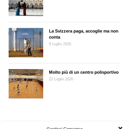
Un altro esempio di ricatto internazionale viene dalla Turchia di
Erdogan, che per trattenere i migranti sul proprio territorio
aveva ottenuto dall’Ue dapprima 6 miliardi di euro e cinque
anni dopo altri 8 miliardi. 14 miliardi è quindi «il prezzo del
La Svizzera paga, accoglie ma non
conta
ricatto di Erdogan per interrompere l’afflusso di siriani, afghani
8 Luglio 2026
e pakistani verso l’Europa attraverso la cosiddetta rotta dei
Balcani», scrive Foa. Accordi, anzi ricatti, simili sono stati fatti
con la Libia già ai tempi di Gheddafi, con la Tunisia e con il
Marocco, che possono sempre agitare efficacemente il
Molto più di un centro polisportivo
fantasma dell’invasione dei migranti sul fronte Nord del
Mediterraneo.
22 Luglio 2026
Poi, naturalmente, c’è Trump. Foa osserva che «la Casa
Bianca non dissimula più i propri obiettivi, li dichiara
apertamente e li persegue minacciando dazi, ritorsioni,
superando ogni convenzione diplomatica e dunque
inaugurando l’era del ricatto diretto e negoziale». Ma ne offre
una lettura piuttosto accomodante. Non nasconde
Gestisci Consenso