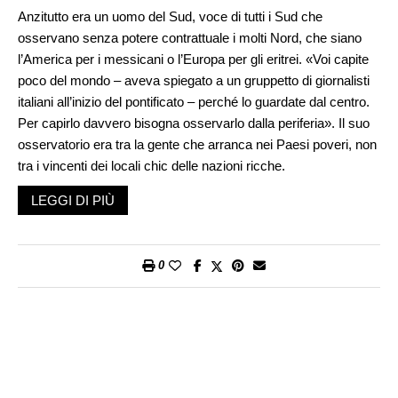
Anzitutto era un uomo del Sud, voce di tutti i Sud che
osservano senza potere contrattuale i molti Nord, che siano
l’America per i messicani o l’Europa per gli eritrei. «Voi capite
poco del mondo – aveva spiegato a un gruppetto di giornalisti
italiani all’inizio del pontificato – perché lo guardate dal centro.
Per capirlo davvero bisogna osservarlo dalla periferia». Il suo
osservatorio era tra la gente che arranca nei Paesi poveri, non
tra i vincenti dei locali chic delle nazioni ricche.
LEGGI DI PIÙ
Papa Wojtyla portava nel DNA il senso di accerchiamento del
mondo cattolico da parte del Comunismo e Papa Ratzinger
battagliava contro il relativismo che erodeva piano piano le
fondamenta cristiane dell’Europa. I loro pontificati si sono
0
perciò concentrati sulla lotta per la verità cattolica e contro
l’errore dottrinale dentro e fuori dalla Chiesa. In modo diverso
due Papi-filosofi preoccupati soprattutto dalle sfide culturali
dell’Occidente secolarizzato.
Se però vieni dai Paesi in via di sviluppo le priorità cambiano.