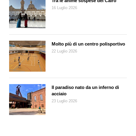
Tra le anime sospese del Cairo
a dedicare un’enciclica alla difesa dell’ambiente), inscindibile
16 Luglio 2026
da quella per gli esseri umani «d’intralcio» e perciò espulsi dal
sistema produttivo globalizzato. La sua è un’Ecologia
umanistica in cui la prima specie da proteggere, tra farfalle,
rettili e balene, è quella dei «sapiens» trascurati (o triturati)
dalla macchina del profitto: vecchi, migranti, malati e civili di
Molto più di un centro polisportivo
tutte le guerre. Bergoglio denunciava la cultura «dello scarto»
22 Luglio 2026
contro cui ci si dovrebbe battere non perché si è cattolici, ma
perché si è esseri umani che tutelano il cosmo e quindi il futuro
stesso della propria specie.
Nella stessa logica – evangelica – è sempre stato dalla parte
Il paradiso nato da un inferno di
dei perdenti e non dei vincitori, delle vittime e mai degli
acciaio
aggressori: l’ultimo leader pacifista che si possa accostare
23 Luglio 2026
senza imbarazzi a Martin Luther King o a Gandhi.
Se ne va come era arrivato, mettendosi un po’ di lato, lontano –
per quanto è concesso a un Papa – dai centri del potere. Ha
vissuto nel residence di Casa Santa Marta e non negli