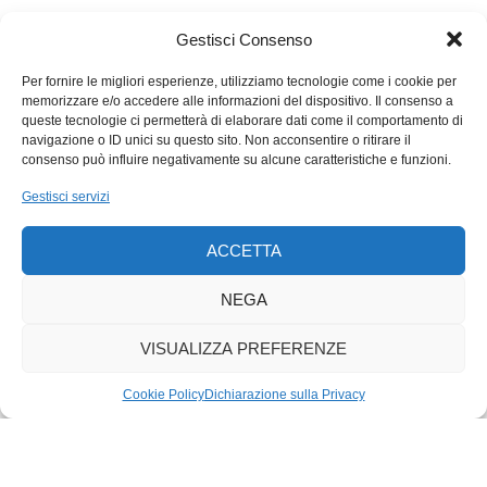
scintillanti appartamenti papali vaticani. E si è fatto seppellire
non nella Basilica di San Pietro, apoteosi barocca del
Gestisci Consenso
cattolicesimo, ma in quella di Santa Maria Maggiore sotto gli
Per fornire le migliori esperienze, utilizziamo tecnologie come i cookie per
occhi di un’icona bizantina della Madonna a ridosso della
memorizzare e/o accedere alle informazioni del dispositivo. Il consenso a
stazione Termini, chiassoso crocevia di popolo: pendolari,
queste tecnologie ci permetterà di elaborare dati come il comportamento di
studenti, turisti, famiglie e barboni. La gente che amava.
navigazione o ID unici su questo sito. Non acconsentire o ritirare il
consenso può influire negativamente su alcune caratteristiche e funzioni.
Gestisci servizi
ACCETTA
NEGA
VISUALIZZA PREFERENZE
Cookie Policy
Dichiarazione sulla Privacy