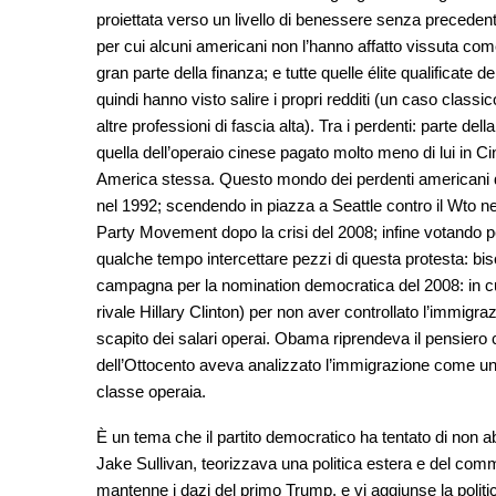
proiettata verso un livello di benessere senza precedent
per cui alcuni americani non l’hanno affatto vissuta come
gran parte della finanza; e tutte quelle élite qualificate
quindi hanno visto salire i propri redditi (un caso classic
altre professioni di fascia alta). Tra i perdenti: parte d
quella dell’operaio cinese pagato molto meno di lui in C
America stessa. Questo mondo dei perdenti americani del
nel 1992; scendendo in piazza a Seattle contro il Wto 
Party Movement dopo la crisi del 2008; infine votando
qualche tempo intercettare pezzi di questa protesta: bis
campagna per la nomination democratica del 2008: in 
rivale Hillary Clinton) per non aver controllato l’immigraz
scapito dei salari operai. Obama riprendeva il pensiero 
dell’Ottocento aveva analizzato l’immigrazione come una l
classe operaia.
È un tema che il partito democratico ha tentato di non 
Jake Sullivan, teorizzava una politica estera e del comm
mantenne i dazi del primo Trump, e vi aggiunse la politica 