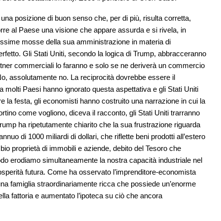
una posizione di buon senso che, per di più, risulta corretta,
porre al Paese una visione che appare assurda e si rivela, in
 prossime mosse della sua amministrazione in materia di
rfetto. Gli Stati Uniti, secondo la logica di Trump, abbracceranno
partner commerciali lo faranno e solo se ne deriverà un commercio
No, assolutamente no. La reciprocità dovrebbe essere il
olti Paesi hanno ignorato questa aspettativa e gli Stati Uniti
 la festa, gli economisti hanno costruito una narrazione in cui la
rtino come vogliono, diceva il racconto, gli Stati Uniti trarranno
rump ha ripetutamente chiarito che la sua frustrazione riguarda
nnuo di 1000 miliardi di dollari, che riflette beni prodotti all’estero
io proprietà di immobili e aziende, debito del Tesoro che
o erodiamo simultaneamente la nostra capacità industriale nel
 prosperità futura. Come ha osservato l’imprenditore-economista
una famiglia straordinariamente ricca che possiede un’enorme
la fattoria e aumentato l’ipoteca su ciò che ancora