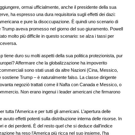
iungere, ormai ufficialmente, anche il presidente della sua
e, ha espresso una dura requisitoria sugli effetti dei dazi:
 americana e pure la disoccupazione. È quindi uno scenario di
 che Trump aveva promesso nel giorno del suo giuramento. Powell
to molto più difficile in questo scenario: se alza i tassi per
iceversa.
iene duro su molti aspetti della sua politica protezionista, pur
europei? Affermare che la globalizzazione ha impoverito
e commerciali sono stati usati da altre Nazioni (Cina, Messico,
e sostiene Trump – è naturalmente falso. La classe dirigente
vanta negoziò trattati come il Nafta con Canada e Messico, o
commercio. Non erano ingenui i leader americani che firmarono
r tutta l’America e per tutti gli americani. L’apertura delle
vuto effetti potenti sulla distribuzione interna delle risorse. In
i e dei perdenti. È del resto quel che si deduce dall’indice
zazione ha reso l’America più ricca nel suo insieme, l’ha