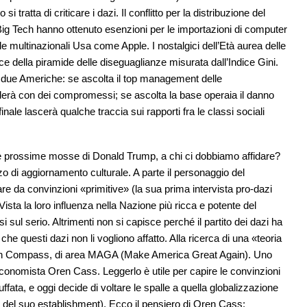
tratta di criticare i dazi. Il conflitto per la distribuzione del
Big Tech hanno ottenuto esenzioni per le importazioni di computer
alle multinazionali Usa come Apple. I nostalgici dell’Età aurea delle
ice della piramide delle diseguaglianze misurata dall’Indice Gini.
te due Americhe: se ascolta il top management delle
luderà con dei compromessi; se ascolta la base operaia il danno
 finale lascerà qualche traccia sui rapporti fra le classi sociali
 le prossime mosse di Donald Trump, a chi ci dobbiamo affidare?
o di aggiornamento culturale. A parte il personaggio del
are da convinzioni «primitive» (la sua prima intervista pro-dazi
 Vista la loro influenza nella Nazione più ricca e potente del
si sul serio. Altrimenti non si capisce perché il partito dei dazi ha
che questi dazi non li vogliono affatto. Alla ricerca di una «teoria
erican Compass, di area MAGA (Make America Great Again). Uno
e economista Oren Cass. Leggerlo è utile per capire le convinzioni
ffata, e oggi decide di voltare le spalle a quella globalizzazione
a del suo establishment). Ecco il pensiero di Oren Cass: