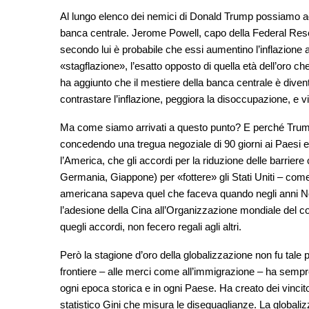
Al lungo elenco dei nemici di Donald Trump possiamo agg
banca centrale. Jerome Powell, capo della Federal Reserv
secondo lui è probabile che essi aumentino l’inflazione
«stagflazione», l’esatto opposto di quella età dell’oro
ha aggiunto che il mestiere della banca centrale è diventa
contrastare l’inflazione, peggiora la disoccupazione, e v
Ma come siamo arrivati a questo punto? E perché Trump t
concedendo una tregua negoziale di 90 giorni ai Paesi 
l’America, che gli accordi per la riduzione delle barrier
Germania, Giappone) per «fottere» gli Stati Uniti – com
americana sapeva quel che faceva quando negli anni No
l’adesione della Cina all’Organizzazione mondiale del 
quegli accordi, non fecero regali agli altri.
Però la stagione d’oro della globalizzazione non fu tale pe
frontiere – alle merci come all’immigrazione – ha sempre a
ogni epoca storica e in ogni Paese. Ha creato dei vincitor
statistico Gini che misura le diseguaglianze. La globaliz