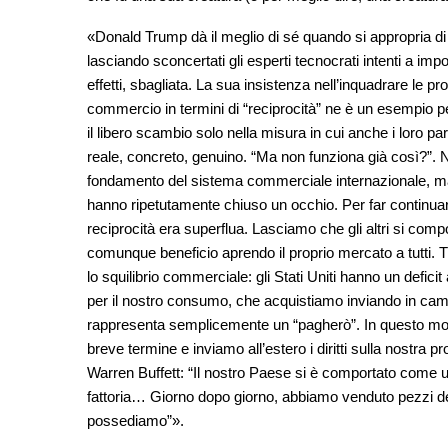
«Donald Trump dà il meglio di sé quando si appropria di 
lasciando sconcertati gli esperti tecnocrati intenti a im
effetti, sbagliata. La sua insistenza nell’inquadrare le
commercio in termini di “reciprocità” ne è un esempio pe
il libero scambio solo nella misura in cui anche i loro 
reale, concreto, genuino. “Ma non funziona già così?”. 
fondamento del sistema commerciale internazionale, ma m
hanno ripetutamente chiuso un occhio. Per far continuare
reciprocità era superflua. Lasciamo che gli altri si compo
comunque beneficio aprendo il proprio mercato a tutti. T
lo squilibrio commerciale: gli Stati Uniti hanno un deficit a
per il nostro consumo, che acquistiamo inviando in camb
rappresenta semplicemente un “pagherò”. In questo mod
breve termine e inviamo all’estero i diritti sulla nostra
Warren Buffett: “Il nostro Paese si è comportato come 
fattoria… Giorno dopo giorno, abbiamo venduto pezzi del
possediamo”».