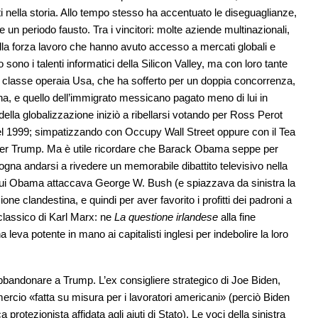
i nella storia. Allo tempo stesso ha accentuato le diseguaglianze,
 un periodo fausto. Tra i vincitori: molte aziende multinazionali,
 della forza lavoro che hanno avuto accesso a mercati globali e
o sono i talenti informatici della Silicon Valley, ma con loro tante
ella classe operaia Usa, che ha sofferto per un doppia concorrenza,
ina, e quello dell’immigrato messicano pagato meno di lui in
la globalizzazione iniziò a ribellarsi votando per Ross Perot
nel 1999; simpatizzando con Occupy Wall Street oppure con il Tea
 per Trump. Ma è utile ricordare che Barack Obama seppe per
ogna andarsi a rivedere un memorabile dibattito televisivo nella
cui Obama attaccava George W. Bush (e spiazzava da sinistra la
ione clandestina, e quindi per aver favorito i profitti dei padroni a
classico di Karl Marx: ne
La questione irlandese
alla fine
eva potente in mano ai capitalisti inglesi per indebolire la loro
abbandonare a Trump. L’ex consigliere strategico di Joe Biden,
ercio «fatta su misura per i lavoratori americani» (perciò Biden
protezionista affidata agli aiuti di Stato). Le voci della sinistra