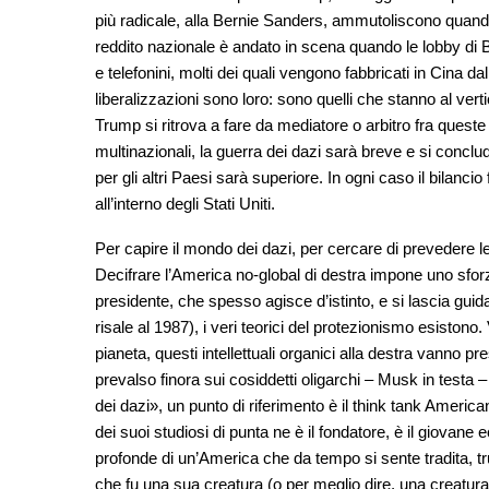
più radicale, alla Bernie Sanders, ammutoliscono quando si 
reddito nazionale è andato in scena quando le lobby di 
e telefonini, molti dei quali vengono fabbricati in Cina d
liberalizzazioni sono loro: sono quelli che stanno al vert
Trump si ritrova a fare da mediatore o arbitro fra ques
multinazionali, la guerra dei dazi sarà breve e si conc
per gli altri Paesi sarà superiore. In ogni caso il bilancio
all’interno degli Stati Uniti.
Per capire il mondo dei dazi, per cercare di prevedere
Decifrare l’America no-global di destra impone uno sforz
presidente, che spesso agisce d’istinto, e si lascia guid
risale al 1987), i veri teorici del protezionismo esistono.
pianeta, questi intellettuali organici alla destra vanno pre
prevalso finora sui cosiddetti oligarchi – Musk in testa – 
dei dazi», un punto di riferimento è il think tank Am
dei suoi studiosi di punta ne è il fondatore, è il giovan
profonde di un’America che da tempo si sente tradita, tru
che fu una sua creatura (o per meglio dire, una creatur