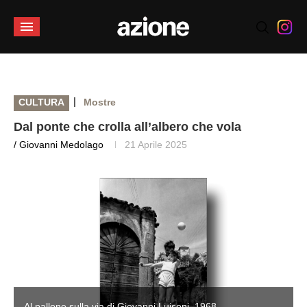
|
CULTURA
Mostre
Dal ponte che crolla all’albero che vola
/ Giovanni Medolago
21 Aprile 2025
Al pallone sulla via di Giovanni Luisoni, 1968