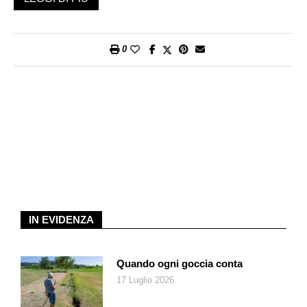
contemporaneamente troppi nodi che non sono più gestibili.
Innanzitutto la crisi di identità: gli americani non si riconoscono
reciprocamente tali, si vedono semmai come appartenenti a
0
questa o quella tribù. La crisi di identità si riflette anche a livello
politico. Democratici e repubblicani sono famiglie variopinte ma
incomunicanti. Cominciano a esserlo persino al loro interno.
Per esempio, ancora non si sente un’autorevole voce
democratica che si impegni a capire come mai la crisi del suo
partito abbia portato Trump al potere. In parole povere, manca
senso critico e soprattutto autocritico. L’incomunicabilità
investe anche le élite economiche e finanziarie. Ad esempio,
nel campo trumpiano la posizione, peraltro spesso incerta, di
Musk è molto diversa da quella dei padroni dell’intelligenza
artificiale riuniti da Trump in un improbabile trust da 500
IN EVIDENZA
miliardi, che dovrebbe permettere agli Stati Uniti di continuare
a prevalere sulla Cina in questa tecnologia strategica.
Quando ogni goccia conta
La battaglia decisiva si combatte nello Stato profondo. Trump
17 Luglio 2026
ha affittato Musk per distruggerlo, attribuendogli la