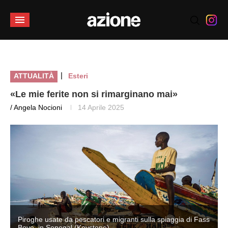
|
ATTUALITÀ
Esteri
«Le mie ferite non si rimarginano mai»
/ Angela Nocioni
14 Aprile 2025
s
Piroghe usate da pescatori e migranti sulla spiaggia di Fass
Boye, in Senegal (Keystone)