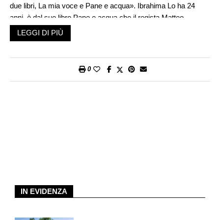
due libri, La mia voce e Pane e acqua». Ibrahima Lo ha 24
anni, è dal suo libro Pane e acqua che il regista Matteo
Garrone ha tratto ispirazione per il film Io capitano. Ibrahima è
LEGGI DI PIÙ
mingherlino e sorridente. Ci racconta il suo viaggio dal Senegal
all’Italia: «Sono partito che ero piccolo e i motivi sono questi:
quando avevo 10 anni mia madre è morta in un incidente
0
stradale, perché non c’erano i soccorsi, quando ne avevo 15
anni è morto mio padre».
«Lui aveva il diabete, era povero, non poteva curarsi. Lavorava
per sopravvivere. Quando è andato in ospedale i medici gli
hanno detto che con questa malattia non puoi mangiare certi
cibi, non puoi mangiare tanto riso, tanto zucchero, perché non
vanno d’accordo con il diabete. Quando mio padre è tornato
dall’ospedale ha detto che non poteva smettere di mangiare
quei cibi perché soldi per comprare altro non c’erano. Io
continuavo a sopravvivere ma lui è morto. Quando ero piccolo
IN EVIDENZA
sognavo di diventare giornalista, per il fatto che sono nato in
una famiglia povera, ho visto l’ingiustizia dentro casa: mia