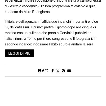
esperienza mi offre l’occasione di incontrare una campionessa
di
Lascia o raddoppia?
, l’allora programma televisivo a quiz
condotto da Mike Buongiorno.
Il titolare dell’agenzia mi affida due incarichi importanti e, dice
lui, delicatissimi. Il primo: partire il giorno dopo alle cinque di
mattina con un pullman che porta a Cervinia i pubblicitari
italiani riuniti a Torino per il loro congresso, e lì fotografarli. Il
secondo incarico: indossare l’abito scuro e andare la sera
stessa in un night club della città. Lì, a una certa ora, ignoti
LEGGI DI PIÙ
accompagnatori avrebbero condotto la signorina Maria Luisa
Garoppo, tabaccaia di Casale Monferrato, campionessa a
Lascia o raddoppia?
A un certo punto della serata, il pavimento
0
della sala sarebbe stato ricoperto di materassi a molla con i
clienti del night esortati a ballarci sopra a dimostrazione della
loro indistruttibilità. Per la prima volta mettevo piede in un night.
Mi presento con il mio abito blu e l’armamentario fotografico (la
batteria del flash era enorme e pesantissima da portare a
tracolla) alle 20 e 30. Le schiene bianche dei camerieri seduti a