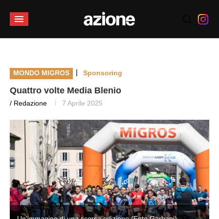
|
MONDO MIGROS
Sponsoring
Quattro volte Media Blenio
/ Redazione
7 Aprile 2025
Un’immagine di una scorsa edizione (Foto Garbani)