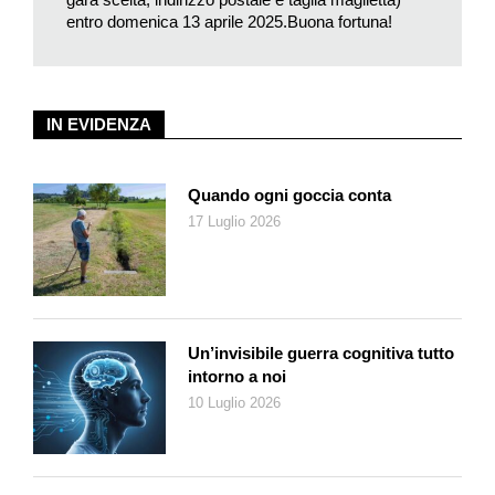
entro domenica 13 aprile 2025.Buona fortuna!
Quest’anno il Comitato ha pensato di proporre anche una
serie
di eventi
a margine della giornata di gare, infatti, grazie
all’installazione di un campo da Padel, vi sarà l’occasione per
tutti di scoprire uno degli sport più in voga del momento e per
IN EVIDENZA
divertirsi.
Inoltre, sabato sera, il capannone a Dongio ospiterà una
Quando ogni goccia conta
grande festa organizzata dal gruppo ricreativo del Corpo
17 Luglio 2026
Pompieri Acquarossa: un’occasione perfetta per scaldare i
motori e godersi una serata di allegria in compagnia.
Un’invisibile guerra cognitiva tutto
intorno a noi
10 Luglio 2026