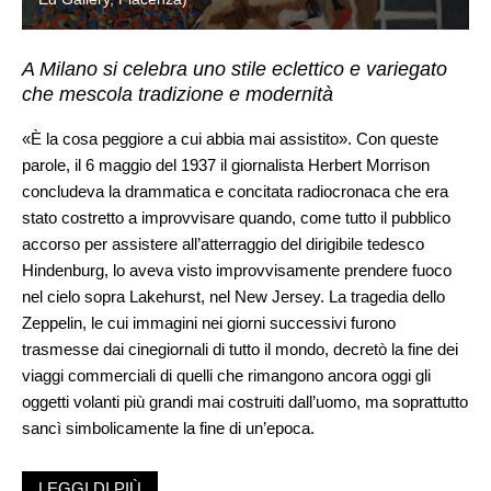
A Milano si celebra uno stile eclettico e variegato
che mescola tradizione e modernità
«È la cosa peggiore a cui abbia mai assistito». Con queste
parole, il 6 maggio del 1937 il giornalista Herbert Morrison
concludeva la drammatica e concitata radiocronaca che era
stato costretto a improvvisare quando, come tutto il pubblico
accorso per assistere all’atterraggio del dirigibile tedesco
Hindenburg, lo aveva visto improvvisamente prendere fuoco
nel cielo sopra Lakehurst, nel New Jersey. La tragedia dello
Zeppelin, le cui immagini nei giorni successivi furono
trasmesse dai cinegiornali di tutto il mondo, decretò la fine dei
viaggi commerciali di quelli che rimangono ancora oggi gli
oggetti volanti più grandi mai costruiti dall’uomo, ma soprattutto
sancì simbolicamente la fine di un’epoca.
Già negli anni precedenti, del resto, l’euforia spensierata e
LEGGI DI PIÙ