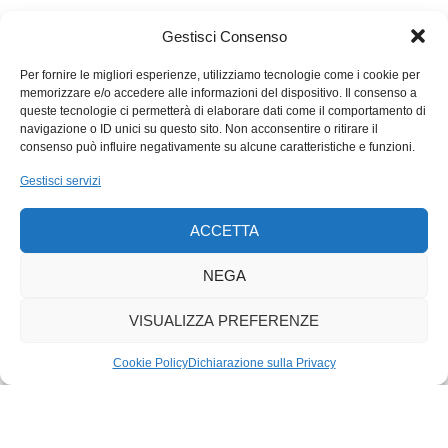
«La sua avvocata le avrà prospettato qualche anno di galera»,
dico.
Gestisci Consenso
«Una trentina», dice Ornella Baggio.
«Ma lei è certamente in grado di organizzare un delitto
Per fornire le migliori esperienze, utilizziamo tecnologie come i cookie per
memorizzare e/o accedere alle informazioni del dispositivo. Il consenso a
perfetto», dico.
queste tecnologie ci permetterà di elaborare dati come il comportamento di
«Naturalmente», dice Ornella Baggio. «Sono vedova da
navigazione o ID unici su questo sito. Non acconsentire o ritirare il
vent’anni».
consenso può influire negativamente su alcune caratteristiche e funzioni.
«Tuttavia la invito a considerare la cosa anche da un altro
Gestisci servizi
punto di vista», dico.
«Spari», dice Ornella Baggio.
ACCETTA
«Autore morto, libro best seller», dico.
«Lei dice?», dice Ornella Baggio.
NEGA
«Dico, dico», dico.
«Ma l’editore può pubblicare il libro se l’autore è defunto?»,
VISUALIZZA PREFERENZE
dice Ornella Baggio.
«Se c’è un contratto firmato, senz’altro», dico. «Immagino che
Cookie Policy
Dichiarazione sulla Privacy
l’editore sia già in possesso del testo».
«Naturalmente», dice Ornella Baggio.
«Ecco», dico. «Se io fossi l’editore, appena uscita la notizia del