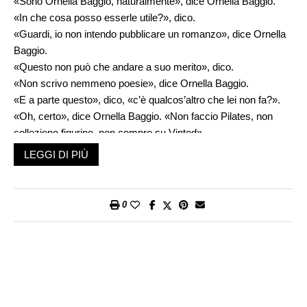
«Sono Ornella Baggio, naturalmente», dice Ornella Baggio.
«In che cosa posso esserle utile?», dico.
«Guardi, io non intendo pubblicare un romanzo», dice Ornella
Baggio.
«Questo non può che andare a suo merito», dico.
«Non scrivo nemmeno poesie», dice Ornella Baggio.
«E a parte questo», dico, «c’è qualcos’altro che lei non fa?».
«Oh, certo», dice Ornella Baggio. «Non faccio Pilates, non
colleziono figurine, non compro su Vinted».
«Ma suppongo», dico, «che tutte queste cose non c’entrino
LEGGI DI PIÙ
nulla col motivo per cui lei mi telefona».
«Lei è un uomo intuitivo», dice Ornella Baggio.
«Dunque mi dica», dico.
0
«Mio figlio, lui sì, ha scritto un romanzo», dice Ornella Baggio.
«Può capitare», dico.
«Ed è un romanzo bruttissimo», dice Ornella Baggio.
«Me lo sta dicendo col suo cuore di madre?», dico.
«Naturalmente», dice Ornella Baggio.
«E suo figlio, lui sì», dico, «questo romanzo lo vorrà