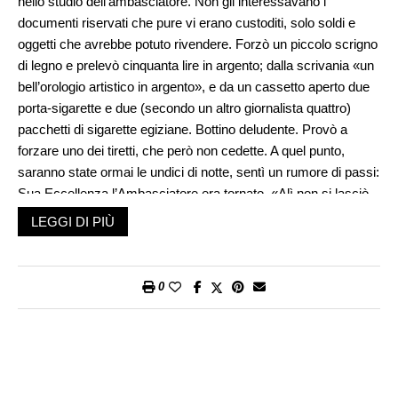
nello studio dell’ambasciatore. Non gli interessavano i
documenti riservati che pure vi erano custoditi, solo soldi e
oggetti che avrebbe potuto rivendere. Forzò un piccolo scrigno
di legno e prelevò cinquanta lire in argento; dalla scrivania «un
bell’orologio artistico in argento», e da un cassetto aperto due
porta-sigarette e due (secondo un altro giornalista quattro)
pacchetti di sigarette egiziane. Bottino deludente. Provò a
forzare uno dei tiretti, che però non cedette. A quel punto,
saranno state ormai le undici di notte, sentì un rumore di passi:
Sua Eccellenza l’Ambasciatore era tornato. «Alì non si lasciò
vincere dalla paura: con un salto raggiunse un angolo del
LEGGI DI PIÙ
salone e prese la perfetta posizione verticale addossandosi al
muro. Rattenne il respiro». Rennell Rodd entrò nello studio, ma
non lo vide, e uscì quasi subito. Alì rimase ancora fermo
0
nell’angolo per una ventina di minuti poi si rivestì, arraffò
l’esiguo bottino e fece per fuggire. Ma non intendeva
arrendersi: individuò una pesante cassa di ferro e, nella
speranza che contenesse un tesoro, la sollevò e se la assestò
sulle spalle. Tentò di svignarsela, ma il peso era eccessivo e