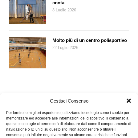
A partire dai 50 anni
conta
8 Luglio 2026
Effettuare riscatti nella cassa pensioni
Si dovrebbero rivedere regolarmente gli averi di vecchiaia
depositati nella cassa pensioni, riportati sul certificato di
previdenza che arriva ogni anno a casa. Eventuali lacune
Molto più di un centro polisportivo
contributive – dovute ad esempio all’aumento del salario –
22 Luglio 2026
possono essere colmate con riscatti volontari. L’importo da
versare dipende dall’entità della lacuna e anche questo è
riportato nel certificato.
Richiedere una consulenza
È ora di iniziare a pianificare la pensione, preferibilmente con
l’aiuto di una persona esperta. Questa calcolerà l’ammontare
delle prestazioni dell’AVS, della cassa pensioni e del pilastro
Gestisci Consenso
3a nonché la quota del patrimonio libero disponibile. Il periodo
Per fornire le migliori esperienze, utilizziamo tecnologie come i cookie per
fino al pensionamento può essere utilizzato per colmare
memorizzare e/o accedere alle informazioni del dispositivo. Il consenso a
eventuali lacune previdenziali e ottimizzare la situazione
queste tecnologie ci permetterà di elaborare dati come il comportamento di
finanziaria.
navigazione o ID unici su questo sito. Non acconsentire o ritirare il
consenso può influire negativamente su alcune caratteristiche e funzioni.