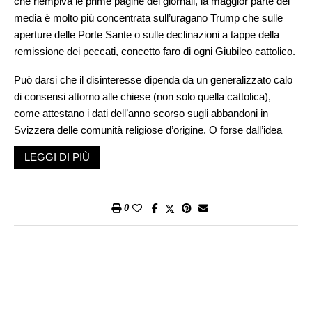
che riempiva le prime pagine dei giornali, la maggior parte dei
media è molto più concentrata sull’uragano Trump che sulle
aperture delle Porte Sante o sulle declinazioni a tappe della
remissione dei peccati, concetto faro di ogni Giubileo cattolico.
Può darsi che il disinteresse dipenda da un generalizzato calo
di consensi attorno alle chiese (non solo quella cattolica),
come attestano i dati dell’anno scorso sugli abbandoni in
Svizzera delle comunità religiose d’origine. O forse dall’idea
«folle» di celebrare la speranza mentre il pianeta viaggia in
LEGGI DI PIÙ
direzione contraria, quella della disperazione programmata,
delle guerre visibili e invisibili, delle paci indecenti, delle vittime
predestinate a restare tali, e dell’uso del ricatto militare,
0
economico e politico come strumento sistematico di
(mal)governo.
Sarebbe una buona ragione per prestare qualche laica
attenzione a un evento religioso che fa di questa virtù, la
speranza, un faro nelle tenebre del presente. Che si sia
credenti o meno – infatti – sperare è una scelta controcorrente,