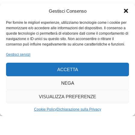
Si potrebbe obiettare che, per quanto ignoranti, quelle di Tom
Gestisci Consenso
Homan siano solo battute. Vero, se non ci fosse di mezzo il
futuro dell’umanità ormai divisa tra gli «yes men» del nuovo
Per fornire le migliori esperienze, utilizziamo tecnologie come i cookie per
bombastico corso delle cose e il piccolo resto di braccia e
memorizzare e/o accedere alle informazioni del dispositivo. Il consenso a
cervelli che ancora sognano un’inversione di rotta.
queste tecnologie ci permetterà di elaborare dati come il comportamento di
navigazione o ID unici su questo sito. Non acconsentire o ritirare il
Scommettendo, controvento, sulla forza trasformatrice della
consenso può influire negativamente su alcune caratteristiche e funzioni.
speranza.
Gestisci servizi
ACCETTA
NEGA
VISUALIZZA PREFERENZE
Cookie Policy
Dichiarazione sulla Privacy