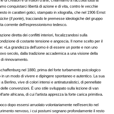
di creatori e di fruitori d’arte, chiamiamo a raccolta tutta la
mo conquistarci libertà di azione e di vita, contro le vecchie
sto in caratteri gotici, stampato in xilografia, che nel 1906 Ernst
rücke
(
Il ponte
), tracciando le premesse ideologiche del gruppo
sta corrente dell’espressionismo tedesco.
ne diretta dei conflitti interiori, focalizzandosi sulla
ondizione di costante tensione e angoscia. Il nome scelto per il
e: «La grandezza dell’uomo è di essere un ponte e non uno
uovo secolo, dalla tradizione accademica a una visione della
ia di rinnovamento.
Aschaffenburg nel 1880, prima del forte turbamento psicologico
o in un modo di vivere e dipingere spontaneo e autentico. La sua
a Berlino, vive di colori intensi e antinaturalistici, di pennellate
e delle convenzioni. È uno stile sviluppato sulla lezione di van
te africana, di cui l’artista apprezza la forte carica primitiva.
 poco dopo essersi arruolato volontariamente nell’esercito nel
urimento nervoso, i cui postumi segnano profondamente il resto