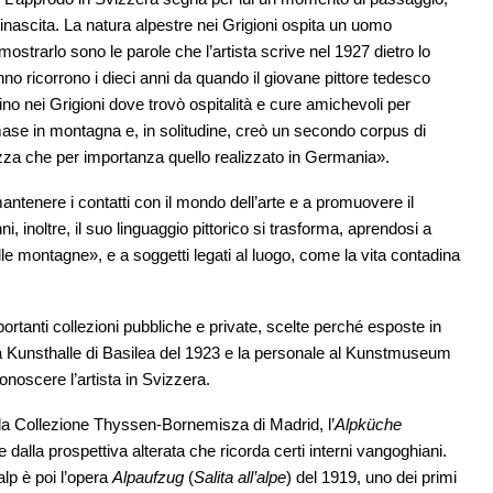
rinascita. La natura alpestre nei Grigioni ospita un uomo
mostrarlo sono le parole che l’artista scrive nel 1927 dietro lo
no ricorrono i dieci anni da quando il giovane pittore tedesco
no nei Grigioni dove trovò ospitalità e cure amichevoli per
imase in montagna e, in solitudine, creò un secondo corpus di
za che per importanza quello realizzato in Germania».
ntenere i contatti con il mondo dell’arte e a promuovere il
nni, inoltre, il suo linguaggio pittorico si trasforma, aprendosi a
elle montagne», e a soggetti legati al luogo, come la vita contadina
rtanti collezioni pubbliche e private, scelte perché esposte in
alla Kunsthalle di Basilea del 1923 e la personale al Kunstmuseum
onoscere l’artista in Svizzera.
alla Collezione Thyssen-Bornemisza di Madrid, l’
Alpküche
i e dalla prospettiva alterata che ricorda certi interni vangoghiani.
alp è poi l’opera
Alpaufzug
(
Salita all’alpe
) del 1919, uno dei primi