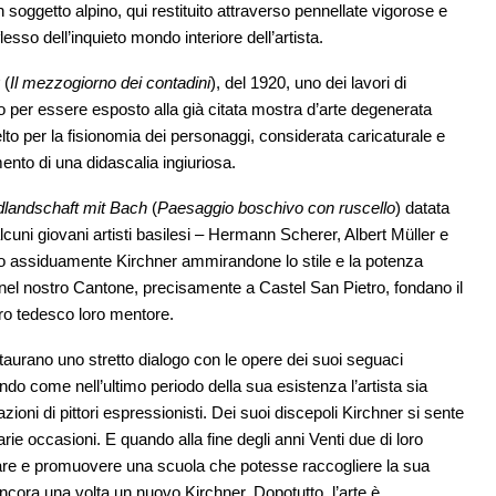
soggetto alpino, qui restituito attraverso pennellate vigorose e
esso dell’inquieto mondo interiore dell’artista.
(
Il mezzogiorno dei contadini
), del 1920, uno dei lavori di
o per essere esposto alla già citata mostra d’arte degenerata
lto per la fisionomia dei personaggi, considerata caricaturale e
nto di una didascalia ingiuriosa.
landschaft mit Bach
(
Paesaggio boschivo con ruscello
) datata
cuni giovani artisti basilesi – Hermann Scherer, Albert Müller e
no assiduamente Kirchner ammirandone lo stile e la potenza
 nel nostro Cantone, precisamente a Castel San Pietro, fondano il
ro tedesco loro mentore.
staurano uno stretto dialogo con le opere dei suoi seguaci
do come nell’ultimo periodo della sua esistenza l’artista sia
zioni di pittori espressionisti. Dei suoi discepoli Kirchner si sente
rie occasioni. E quando alla fine degli anni Venti due di loro
pare e promuovere una scuola che potesse raccogliere la sua
i ancora una volta un nuovo Kirchner. Dopotutto, l’arte è