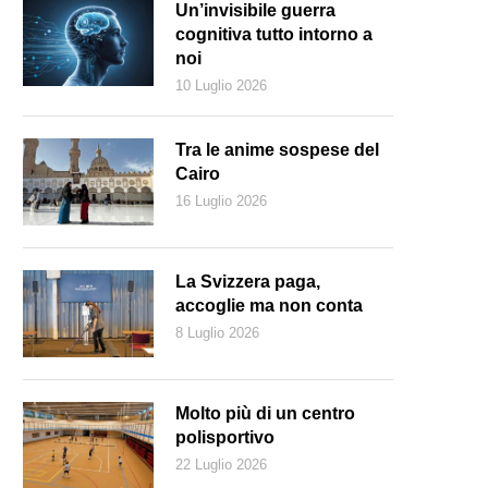
Un’invisibile guerra
cognitiva tutto intorno a
noi
10 Luglio 2026
Tra le anime sospese del
Cairo
16 Luglio 2026
La Svizzera paga,
accoglie ma non conta
8 Luglio 2026
nst Ludwig Kirchner, Bauernmittag (Il mezzogiorno dei contadini), 1920 
Molto più di un centro
polisportivo
22 Luglio 2026