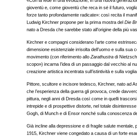
«Con la fede in una evoluzione, in una nuova generazione 
gioventù e, come gioventù che reca in sé il futuro, voglia
forze tanto profondamente radicate»: così recita il manife
Ludwig Kirchner propone per la prima mostra del
Die B
nato a Dresda che sarebbe stato all’origine della più va
Kirchner e compagni considerano l’arte come estrinsecazio
dimensione esistenziale irrisolta dell’uomo e sulla sua c
movimento (con riferimento allo
Zarathustra
di Nietzsch
scopo») incarna l’idea di un passaggio dal vecchio al n
creazione artistica incentrata sull’istintività e sulla vogl
Pittore, scultore e incisore tedesco, Kirchner, nato ad 
che l’esperienza della guerra gli provoca, crede davver
pittura, negli anni di Dresda così come in quelli trascorsi 
intrepide e di prospettive distorte, nel totale disinteress
Gogh, di Munch e di Ensor nonché sulla conoscenza dell’ar
Già incline alla depressione e di fragile salute mentale,
1915, Kirchner viene congedato a causa di un forte esa