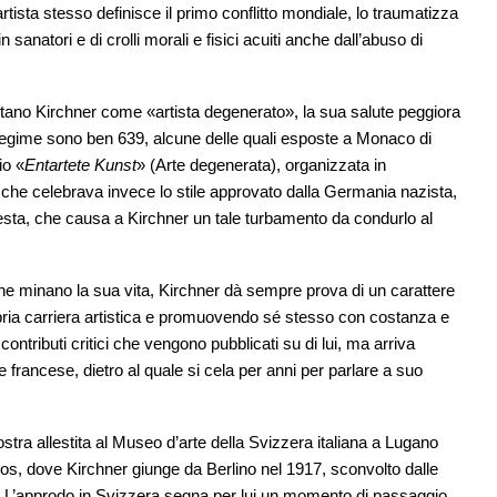
tista stesso definisce il primo conflitto mondiale, lo traumatizza
n sanatori e di crolli morali e fisici acuiti anche dall’abuso di
hettano Kirchner come «artista degenerato», la sua salute peggiora
l regime sono ben 639, alcune delle quali esposte a Monaco di
io «
Entartete Kunst
» (Arte degenerata), organizzata in
he celebrava invece lo stile approvato dalla Germania nazista,
sta, che causa a Kirchner un tale turbamento da condurlo al
che minano la sua vita, Kirchner dà sempre prova di un carattere
opria carriera artistica e promuovendo sé stesso con costanza e
ontributi critici che vengono pubblicati su di lui, ma arriva
me francese, dietro al quale si cela per anni per parlare a suo
ostra allestita al Museo d’arte della Svizzera italiana a Lugano
avos, dove Kirchner giunge da Berlino nel 1917, sconvolto dalle
e. L’approdo in Svizzera segna per lui un momento di passaggio,