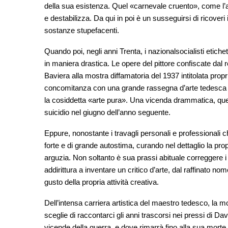
della sua esistenza. Quel «carnevale cruento», come l’ar
e destabilizza. Da qui in poi è un susseguirsi di ricoveri i
sostanze stupefacenti.
Quando poi, negli anni Trenta, i nazionalsocialisti etic
in maniera drastica. Le opere del pittore confiscate da
Baviera alla mostra diffamatoria del 1937 intitolata propr
concomitanza con una grande rassegna d’arte tedesca c
la cosiddetta «arte pura». Una vicenda drammatica, que
suicidio nel giugno dell’anno seguente.
Eppure, nonostante i travagli personali e professionali 
forte e di grande autostima, curando nel dettaglio la pr
arguzia. Non soltanto è sua prassi abituale correggere i c
addirittura a inventare un critico d’arte, dal raffinato no
gusto della propria attività creativa.
Dell’intensa carriera artistica del maestro tedesco, la m
sceglie di raccontarci gli anni trascorsi nei pressi di D
vicende della guerra, e dove rimarrà fino alla sua mort