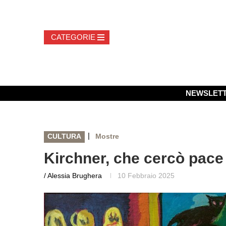
NEWSLET
|
CULTURA
Mostre
Kirchner, che cercò pace
/ Alessia Brughera
10 Febbraio 2025