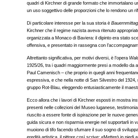
quadri di Kirchner di grande formato che immortalano un 
un uso soggettivo delle proporzioni che lo rendono un rifl
Di particolare interesse per la sua storia è
Bauernmittag
Kirchner che il regime nazista aveva ritenuto appropriat
organizzata a Monaco di Baviera: il dipinto era stato sce
offensiva, e presentato in rassegna con l’accompagname
Altrettanto significativa, per motivi diversi, è l’opera
Wald
1925/26, tra i quadri maggiormente presi a modello da al
Paul Camenisch – che proprio in quegli anni frequenta
espressiva, e che nella notte di San Silvestro del 1924,
gruppo Rot-Blau, eleggendo entusiasticamente il maest
Ecco allora che i lavori di Kirchner esposti in mostra in
presenti nelle collezioni del Museo luganese, testimonian
riuscito a essere fonte di ispirazione per le nuove genera
guida sicura e non risparmia energie nel supportarli in va
muoiono di tifo facendo sfumare il suo sogno di svilup
eredità artistica, il pittore così scrive: «Metterò in pied