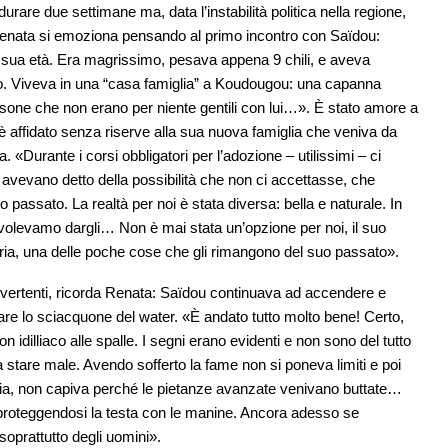
rare due settimane ma, data l’instabilità politica nella regione,
. Renata si emoziona pensando al primo incontro con Saïdou:
sua età. Era magrissimo, pesava appena 9 chili, e aveva
no. Viveva in una “casa famiglia” a Koudougou: una capanna
rsone che non erano per niente gentili con lui…». È stato amore a
 è affidato senza riserve alla sua nuova famiglia che veniva da
. «Durante i corsi obbligatori per l’adozione – utilissimi – ci
i avevano detto della possibilità che non ci accettasse, che
passato. La realtà per noi è stata diversa: bella e naturale. In
volevamo dargli… Non è mai stata un’opzione per noi, il suo
ria, una delle poche cose che gli rimangono del suo passato».
divertenti, ricorda Renata: Saïdou continuava ad accendere e
are lo sciacquone del water. «È andato tutto molto bene! Certo,
dilliaco alle spalle. I segni erano evidenti e non sono del tutto
 stare male. Avendo sofferto la fame non si poneva limiti e poi
anzia, non capiva perché le pietanze avanzate venivano buttate…
roteggendosi la testa con le manine. Ancora adesso se
soprattutto degli uomini».