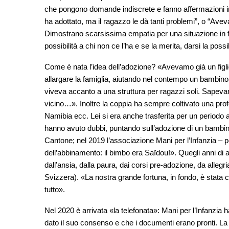
che pongono domande indiscrete e fanno affermazioni infe
ha adottato, ma il ragazzo le dà tanti problemi”, o “Aveva
Dimostrano scarsissima empatia per una situazione in f
possibilità a chi non ce l’ha e se la merita, darsi la pos
Come è nata l’idea dell’adozione? «Avevamo già un figl
allargare la famiglia, aiutando nel contempo un bambino 
viveva accanto a una struttura per ragazzi soli. Sapeva
vicino…». Inoltre la coppia ha sempre coltivato una pr
Namibia ecc. Lei si era anche trasferita per un period
hanno avuto dubbi, puntando sull’adozione di un bambino
Cantone; nel 2019 l’associazione Mani per l’Infanzia – p
dell’abbinamento: il bimbo era Saïdou!». Quegli anni di a
dall’ansia, dalla paura, dai corsi pre-adozione, da allegri
Svizzera). «La nostra grande fortuna, in fondo, è stata c
tutto».
Nel 2020 è arrivata «la telefonata»: Mani per l’Infanzia 
dato il suo consenso e che i documenti erano pronti. L