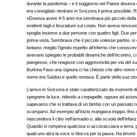
durante la pandemia – e il soggiorno nel Paese doveva du
era consigliato rientrare in Svizzera il prima possibile
«Doveva avere 4-5 anni ma sembrava più piccolo della 
evidenti tagli e bruciature sul corpo. Non aveva nessu
spoglia insieme a due persone con quattro figli. Due pe
prima vista. Sembrava che il piccolo volesse partire, si
lontano: meglio l’ignoto rispetto all’inferno che conosceva
avevano spiegato le probabili dinamiche dell’incontro, c
piangesse, che reagisse con aggressività per via del suo 
Burkina Faso una signora ci ha chiesto che altro nome 
nome era Saïdou e quello restava. È parte della sua sto
L’arrivo in Svizzera è stato caratterizzato da momenti 
spegnere la luce, ridendo a crepapelle, oppure ad azion
sapevamo che si trattava di un bimbo con un passato non i
scomparsi. Ad esempio all’inizio mangiava troppo, fino a
nascondeva il cibo nell’armadio o, alla scuola dell’inf
Quando si rompeva qualcosa si accovacciava a terra, p
qualcuno alza la voce si blocca per la paura. Ha timore 