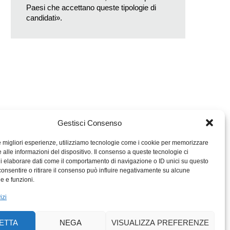
Paesi che accettano queste tipologie di
candidati».
Gestisci Consenso
le migliori esperienze, utilizziamo tecnologie come i cookie per memorizzare
 alle informazioni del dispositivo. Il consenso a queste tecnologie ci
i elaborare dati come il comportamento di navigazione o ID unici su questo
consentire o ritirare il consenso può influire negativamente su alcune
MIGROS TICINO
he e funzioni.
MIGROS
izi
SCUOLA CLUB
PERCENTO CULTURALE
ETTA
NEGA
VISUALIZZA PREFERENZE