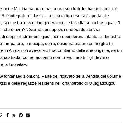
zioni. «Mi chiama mamma, adora suo fratello, ha tanti amici, è
Si è integrato in classe. La scuola ticinese si è aperta alle
specie tra le vecchie generazioni, e talvolta sento frasi quali: “I
Che futuro avrà?”. Siamo consapevoli che Saïdou dovrà
i dargli gli strumenti giusti per rispondere». Intanto lui dimostra
e per imparare, partecipa, corre, desidera essere come gli altri,
he in Africa non aveva. «Gli raccontiamo delle sue origini e, se un
a sua strada, come facciamo con Enea. I nostri figli devono
 la loro vita».
www.fontanaedizioni.ch). Parte del ricavato della vendita del volume
zzi e delle ragazze residenti nell’orfanotrofio di Ouagadougou,