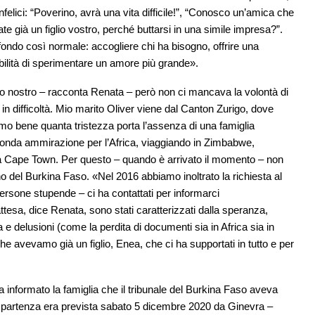
lici: “Poverino, avrà una vita difficile!”, “Conosco un’amica che
te già un figlio vostro, perché buttarsi in una simile impresa?”.
ondo così normale: accogliere chi ha bisogno, offrire una
sibilità di sperimentare un amore più grande».
io nostro – racconta Renata – però non ci mancava la volontà di
in difficoltà. Mio marito Oliver viene dal Canton Zurigo, dove
mo bene quanta tristezza porta l’assenza di una famiglia
ofonda ammirazione per l’Africa, viaggiando in Zimbabwe,
o a Cape Town. Per questo – quando è arrivato il momento – non
 del Burkina Faso. «Nel 2016 abbiamo inoltrato la richiesta al
ersone stupende – ci ha contattati per informarci
ttesa, dice Renata, sono stati caratterizzati dalla speranza,
a e delusioni (come la perdita di documenti sia in Africa sia in
he avevamo già un figlio, Enea, che ci ha supportati in tutto e per
ha informato la famiglia che il tribunale del Burkina Faso aveva
a partenza era prevista sabato 5 dicembre 2020 da Ginevra –