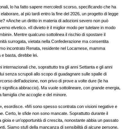
zionali, lo ha fatto sapere mercoledì scorso, specificando che ha
i elaborare, al più tardi entro la fine del 2026, un progetto di legge
ale? «Anche un diritto in materia di adozioni severo non può
verno elvetico. «Il divieto è il miglior modo per tutelare in modo
mbini». Mentre qualcuno sottolinea il rischio di spostare il
ternità surrogata, vietata nella Confederazione ma consentita
bbiamo incontrato Renata, residente nel Locarnese, mamma
e basta, direbbe lei.
 internazionali che, soprattutto tra gli anni Settanta e gli anni
ui senza scrupoli allo scopo di guadagnare sulle spalle di
corso dell’adozione, non privo di prove a volte dure (le ha
é significa abbraccio). Ma vuole sottolineare, con grande energia,
lla famiglia che accoglie e del minore.
oia», esordisce. «Mi sono spesso scontrata con visioni negative e
ne. Certo, le sfide non sono mancate. Soprattutto durante il
a gioia e un’opportunità di crescita, nonostante abbia un passato
ti. Siamo stufi della mancanza di sensibilità di alcune persone,