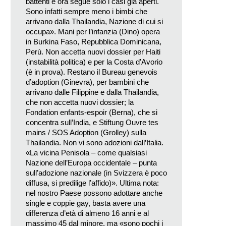
battenti e ora segue solo i casi già aperti.
Sono infatti sempre meno i bimbi che
arrivano dalla Thailandia, Nazione di cui si
occupa». Mani per l’infanzia (Dino) opera
in Burkina Faso, Repubblica Dominicana,
Perù. Non accetta nuovi dossier per Haiti
(instabilità politica) e per la Costa d’Avorio
(è in prova). Restano il Bureau genevois
d’adoption (Ginevra), per bambini che
arrivano dalle Filippine e dalla Thailandia,
che non accetta nuovi dossier; la
Fondation enfants-espoir (Berna), che si
concentra sull’India, e Stiftung Ouvre tes
mains / SOS Adoption (Grolley) sulla
Thailandia. Non vi sono adozioni dall’Italia.
«La vicina Penisola – come qualsiasi
Nazione dell’Europa occidentale – punta
sull’adozione nazionale (in Svizzera è poco
diffusa, si predilige l’affido)». Ultima nota:
nel nostro Paese possono adottare anche
single e coppie gay, basta avere una
differenza d’età di almeno 16 anni e al
massimo 45 dal minore, ma «sono pochi i