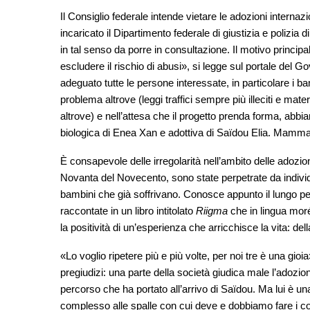
Il Consiglio federale intende vietare le adozioni interna
incaricato il Dipartimento federale di giustizia e polizia d
in tal senso da porre in consultazione. Il motivo princip
escludere il rischio di abusi», si legge sul portale del Go
adeguato tutte le persone interessate, in particolare i ba
problema altrove (leggi traffici sempre più illeciti e ma
altrove) e nell’attesa che il progetto prenda forma, a
biologica di Enea Xan e adottiva di Saïdou Elia. Mamma 
È consapevole delle irregolarità nell’ambito delle adozioni
Novanta del Novecento, sono state perpetrate da individ
bambini che già soffrivano. Conosce appunto il lungo per
raccontate in un libro intitolato
Riigma
che in lingua mor
la positività di un’esperienza che arricchisce la vita: de
«Lo voglio ripetere più e più volte, per noi tre è una gi
pregiudizi: una parte della società giudica male l’adozio
percorso che ha portato all’arrivo di Saïdou. Ma lui è un
complesso alle spalle con cui deve e dobbiamo fare i con