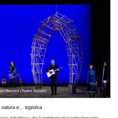
ri Marcorè (Teatro Sociale)
U
 natura e… logistica