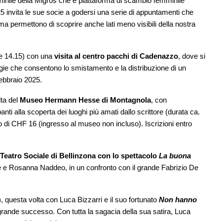
minile della Migros che è piattaforma di scambio femminile
5 invita le sue socie a godersi una serie di appuntamenti che
a permettono di scoprire anche lati meno visibili della nostra
ore 14.15) con una
visita al centro pacchi di Cadenazzo
, dove si
gie che consentono lo smistamento e la distribuzione di un
ebbraio 2025.
lta del
Museo Hermann Hesse di Montagnola
, con
i alla scoperta dei luoghi più amati dallo scrittore (durata ca.
to di CHF 16 (ingresso al museo non incluso). Iscrizioni entro
Teatro Sociale di Bellinzona con lo spettacolo
La buona
rè e Rosanna Naddeo, in un confronto con il grande Fabrizio De
, questa volta con Luca Bizzarri e il suo fortunato
Non hanno
grande successo. Con tutta la sagacia della sua satira, Luca