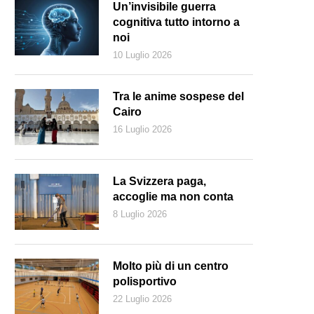
Un’invisibile guerra
cognitiva tutto intorno a
noi
10 Luglio 2026
Tra le anime sospese del
Cairo
16 Luglio 2026
La Svizzera paga,
accoglie ma non conta
8 Luglio 2026
n momento dello spettacolo La buona Novella, con Neri Marcorè (Teatr
Molto più di un centro
polisportivo
22 Luglio 2026