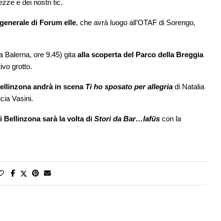
ezze e dei nostri tic.
enerale di Forum elle
, che avrà luogo all’OTAF di Sorengo,
 a Balerna, ore 9.45) gita
alla scoperta del Parco della Breggia
ivo grotto.
Bellinzona andrà in scena
Ti ho sposato per allegria
di Natalia
cia Vasini.
 Bellinzona sarà la volta di
Stori da Bar…lafüs
con la