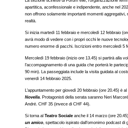
La sezione ticinese di Forum elle, l’organizzazione fem
apartitica, aconfessionale e indipendente, anche nel 202
non offrono solamente importanti momenti aggregativi, m
realtà.
Si inizia martedì 11 febbraio e mercoledì 12 febbraio (
avrà modo di vedere con i propri occhi le nuove tecnolo
numero enorme di pacchi. Iscrizioni entro mercoledì 5 f
Mercoledì 19 febbraio (inizio ore 13.45) si partirà alla vo
l’accompagnamento di una guida che porterà le partecipant
90 min). La passeggiata include la visita guidata al cos
venerdì 14 febbraio 2025.
L’appuntamento per giovedì 20 febbraio (ore 20.45) è al
Novella
. Protagonisti della serata saranno Neri Marco
André. CHF 35 (invece di CHF 44).
Si torna al
Teatro Sociale
anche il 14 marzo (ore 20.45)
un amico
, spettacolo ispirato dall’omonimo podcast di 