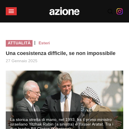
|
ATTUALITÀ
Esteri
Una coesistenza difficile, se non impossibile
27 Gennaio 2025
La storica stretta di mano, nel 1993, fra il primo ministro
israeliano Yitzhak Rabin (a sinistra) e Yasser Arafat. Tra i
due leader Bill Clinton (Keystone)