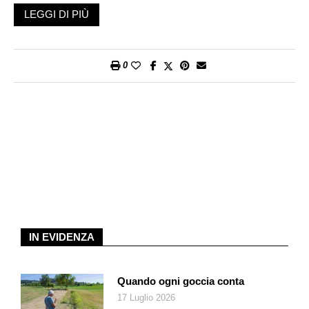
localizzarvi la propria legge?
LEGGI DI PIÙ
È proprio questo il caso di quella tormentata parte del mondo
nella quale convivono due gruppi che le vicende della storia
0
hanno reso nemici. Sono contrapposti per etnia, religione e
cittadinanza: da una parte ebrei che sono insieme israeliti e
israeliani, dall’altra arabi che si riconoscono nella tradizione
musulmana e nell’identità palestinese. La loro coesistenza
così difficile da rasentare l’impossibilità ha provocato quattro
guerre e un diabolico intreccio di sanguinoso terrorismo e
spietata repressione, ha reso il Medio Oriente l’area più
infiammabile del pianeta e da sempre tiene il mondo col fiato
sospeso.
Eppure la diplomazia si è sempre affaccendata attorno a quella
IN EVIDENZA
che viene definita «questione palestinese». È impossibile
dimenticare quel settembre 1993, quella stretta di mano fra il
primo ministro israeliano Yitzhak Rabin e Yasser Arafat, il
Quando ogni goccia conta
presidente dell’OLP che aveva proclamato l’indipendenza della
17 Luglio 2026