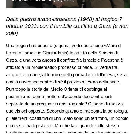
Dalla guerra arabo-israeliana (1948) al tragico 7
ottobre 2023, con il terribile conflitto a Gaza (e non
solo)
Una tregua ha sospeso (o quasi, vedi operazione «Muro di
ferro» di Israele in Cisgiordania) le ostilità nella Striscia di
Gaza, e una volta ancora il conflitto fra Israele e Palestina è
affidato a un problematico processo di pace. Si vedrà fra
alcune settimane, al termine della prima fase dell’intesa, se la
novità nasconde dentro di sé il prezioso tesoro della pace.
Purtroppo la storia del Medio Oriente ci costringe al
pessimismo: come mettere d’accordo due controparti
separate da un pregiudizio così radicale? Ci sono di mezzo
due visioni opposte. Secondo quanto ci racconta la politologia,
gli elementi costitutivi di uno Stato sono un territorio, un popolo
e un sistema legislativo. Ma che fare quando sullo stesso
territorio sgomitano due popoli, ognuno dei quali desideroso di