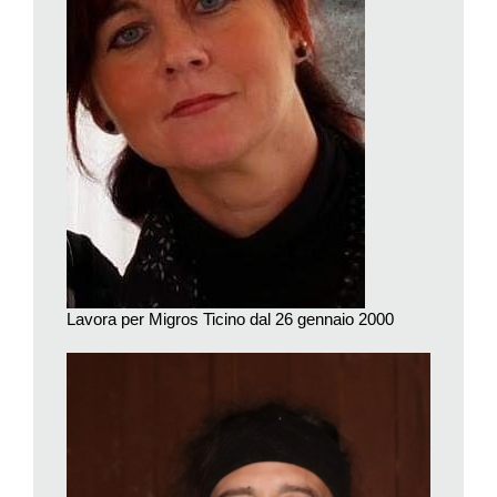
100 anni?
Auguro a Migros di tornare a essere e di potere rimanere il
«gigante arancione».
Cosa rappresenta Migros per lei?
Migros mi ha aiutato nei momenti di difficoltà che ho incontrato.
È sempre stato un datore di lavoro flessibile, disposto ad
ascoltare le mie necessità. Credo sia dunque giusto che io
restituisca qualcosa attraverso il mio impegno personale.
Johnny D’Agostino
Fra le decine di figure professionali presenti in Migros vi è
Lavora per Migros Ticino dal 26 gennaio 2000
anche quella dell’autista di camion. Un anello fondamentale
della catena che in ultima istanza permette alla cliente e al
cliente di ritrovare il prodotto desiderato sugli scaffali del
proprio negozio. Da un quarto di secolo questo compito viene
svolto con serietà ed entusiasmo da Johnny D’Agostino:
nonostante gli anni passati al volante, infatti, la passione per i
mezzi pesanti non è diminuita, anzi.