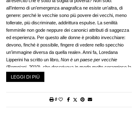
all’esercito che è sotto la soglia di povertà? Non solo:
all’interno di un’emergenza anagrafica ne esiste un’altra, di
genere: perché le vecchie sono più povere dei vecchi, meno
tollerate, più discriminate, addirittura espulse. La senilità
femminile non gode neppure dei canonici attributi di saggezza
ed esperienza. Per questo alle donne è proibito invecchiare:
devono, finché è possibile, fingere di vedere nello specchio
un’immagine diversa da quella reale». Anni fa, Loredana
Lipperini ha scritto un libro,
Non è un paese per vecchie
(Bompiani, 2010), che descriveva in modo molto coraggioso la
condizione degli anziani nella nostra società e soprattutto
LEGGI DI PIÙ
combatteva gli stereotipi, anche letterari, su un tema tanto
delicato.
0
Se possibile, le cose sono peggiorate. Viviamo in un periodo
storico in cui la popolazione anziana ha ormai numericamente
surclassato quella giovanile. Il problema dell’invecchiamento di
molti Paesi preoccupa politici ed economisti. Il numero
crescente di pensionati è maggiore del numero dei nuovi nati.