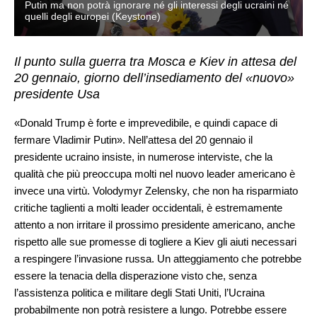
Putin ma non potrà ignorare né gli interessi degli ucraini né
quelli degli europei (Keystone)
Il punto sulla guerra tra Mosca e Kiev in attesa del
20 gennaio, giorno dell’insediamento del «nuovo»
presidente Usa
«Donald Trump è forte e imprevedibile, e quindi capace di
fermare Vladimir Putin». Nell’attesa del 20 gennaio il
presidente ucraino insiste, in numerose interviste, che la
qualità che più preoccupa molti nel nuovo leader americano è
invece una virtù. Volodymyr Zelensky, che non ha risparmiato
critiche taglienti a molti leader occidentali, è estremamente
attento a non irritare il prossimo presidente americano, anche
rispetto alle sue promesse di togliere a Kiev gli aiuti necessari
a respingere l’invasione russa. Un atteggiamento che potrebbe
essere la tenacia della disperazione visto che, senza
l’assistenza politica e militare degli Stati Uniti, l’Ucraina
probabilmente non potrà resistere a lungo. Potrebbe essere