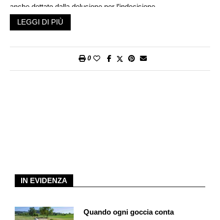
anche dettato dalla delusione per l’indecisione
dell’amministrazione Biden, oppure dalla speranza di lusingare
LEGGI DI PIÙ
il suo successore, che spesso si mostra più emotivo che
razionale. Potrebbe anche essere un calcolo lucido, di fronte
alla prospettiva di una tregua con Mosca che viene data per
0
imminente da molti media internazionali, ma che vista dalle
città bombardate dell’Ucraina appare molto meno probabile.
Del resto anche lo stesso Trump, dopo la vittoria, non ha più
ripetuto la sua promessa di «far finire la guerra in 24 ore».
Pochi giorni prima dell’entrata in carica ha parlato più
vagamente di un termine di sei mesi, mentre il suo inviato
speciale per l’Ucraina, il generale Keith Kellogg, prima di partire
per Kiev si è posto il termine di 100 giorni per raggiungere un
accordo. Sul «piano di pace» esistono per ora soltanto delle
indiscrezioni di alcuni esponenti del team trumpiano, e delle
IN EVIDENZA
dichiarazioni del presidente eletto dalle quali non risulta chiaro
cosa pensi dei punti chiave dell’ipotetico accordo: dove
Quando ogni goccia conta
passerà la linea di «congelamento» del conflitto, chi la