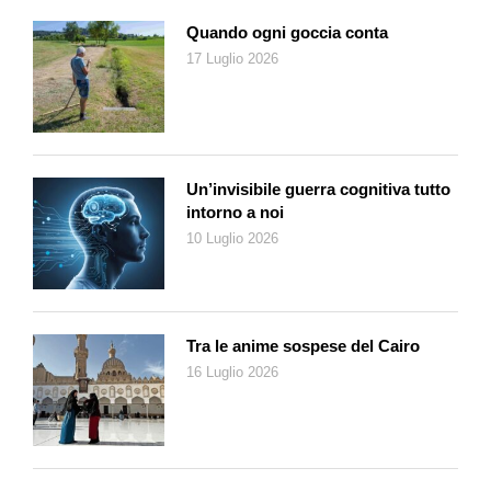
errore madornale perché come si diceva un tempo «a Dio e ai
prussiani nulla è impossibile», come dimostrano le tappezzerie
Quando ogni goccia conta
dai tenui colori pastello ancora nascoste nelle viscere di
17 Luglio 2026
un’architettura guglielmina che il deserto si sta ingoiando con
spietata lentezza, pietra dopo pietra, salotto dopo salotto.
Dannazione e mistero
Un’invisibile guerra cognitiva tutto
Un clima di dannazione e mistero aleggia ancora su
intorno a noi
Kolmanskop, perché se è vero che il deserto è un grande
10 Luglio 2026
equalizzatore, questa inquietante
ghost town
ne è l’esempio
perfetto, con i suoi rispettabili fantasmi di ingegneri, architetti,
contabili e impiegati che forse non se ne sono mai andati da
questa microscopica capitale di un impero di sabbie e
Tra le anime sospese del Cairo
diamanti.
16 Luglio 2026
Tutto iniziò un po’ in sordina nel maggio del 1908 quando
Zacharias Lewala, un operaio che lavorava alla ferrovia, trovò
una strana pietra luccicante tra queste dune. Il suo
sovraintendente, il
Bahnmeister
August Stauch, capì molto in