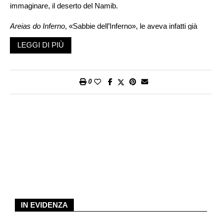
immaginare, il deserto del Namib.
Areias do Inferno
, «Sabbie dell’Inferno», le aveva infatti già
ribattezzate il navigatore portoghese Bartolomeo Diaz nel 1487
LEGGI DI PIÙ
quando finalmente riuscì a uscire da quella che aveva
chiamato
Angra das Voltas
, la Baia delle Giravolte. Non gli
sarebbe mai passato per la testa che in futuro qualche folle
0
fosse disposto a vivere in un posto simile, ma si sbagliava
perché nel 1883 un mercante di Brema, Adolf Lüderitz, comprò
questa striscia di costa (dandole il proprio cognome) per cento
sterline e sessanta fucili, attirato dai ricchi banchi di pesce
richiamati dal plancton della fredda corrente di Benguela e da
isolotti coperti di prezioso guano lasciato da infinite generazioni
di uccelli marini.
Anche Joseph Fredericks, il capo nama che glielo aveva
venduto e che in realtà si chiamava Khorebeb-Naixab,
probabilmente pensò di aver fatto l’affare del secolo rifilando
IN EVIDENZA
quell’inutile caos di vento e sabbia a un ingenuo straniero. Un