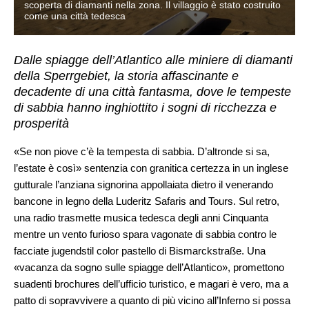
scoperta di diamanti nella zona. Il villaggio è stato costruito
come una città tedesca
Dalle spiagge dell’Atlantico alle miniere di diamanti
della Sperrgebiet, la storia affascinante e
decadente di una città fantasma, dove le tempeste
di sabbia hanno inghiottito i sogni di ricchezza e
prosperità
«Se non piove c’è la tempesta di sabbia. D’altronde si sa,
l’estate è così» sentenzia con granitica certezza in un inglese
gutturale l’anziana signorina appollaiata dietro il venerando
bancone in legno della Luderitz Safaris and Tours. Sul retro,
una radio trasmette musica tedesca degli anni Cinquanta
mentre un vento furioso spara vagonate di sabbia contro le
facciate jugendstil color pastello di Bismarckstraße. Una
«vacanza da sogno sulle spiagge dell’Atlantico», promettono
suadenti brochures dell’ufficio turistico, e magari è vero, ma a
patto di sopravvivere a quanto di più vicino all’Inferno si possa