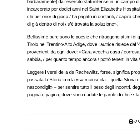
barbaramente) dall’esercito statunitense in un campo d
incarcerato per dodici anni nel Saint Elizabeths Hospital 
chi per onor di gioco / ha pagato in contanti, / capirà 
di già dentro di noi / s’è trovata la soluzione».
Bellissime pure sono le poesie che ritraggono attimi di qu
Tirolo nel Trentino-Alto Adige, dove l’autrice risiede dal
provenienti da ogni dove: «Cara vecchia casa / corrosa dal
sabbia, / per quanto tempo ancora / potrò tenerti in vita /
Leggere i versi della de Rachewiltz, forse, significa prop
passata la Storia con la «s» maiuscola – quella Storia 
nascondigli» – per sentire tutto il peso degli incontri, d
pagina e pagina, dove sono cadute le parole di chi è stat
0