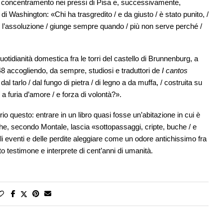
i concentramento nei pressi di Pisa e, successivamente,
di Washington: «Chi ha trasgredito / e da giusto / è stato punito, /
che l’assoluzione / giunge sempre quando / più non serve perché /
otidianità domestica fra le torri del castello di Brunnenburg, a
 ’48 accogliendo, da sempre, studiosi e traduttori de
I cantos
 tarlo / dal fungo di pietra / di legno a da muffa, / costruita su
 a furia d’amore / e forza di volontà?».
rio questo: entrare in un libro quasi fosse un’abitazione in cui è
che, secondo Montale, lascia «sottopassaggi, cripte, buche / e
egli eventi e delle perdite aleggiare come un odore antichissimo fra
o testimone e interprete di cent’anni di umanità.