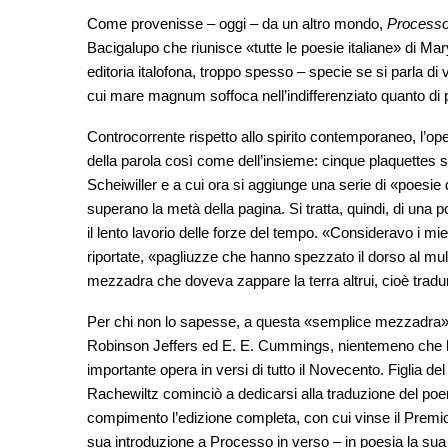
Come provenisse – oggi – da un altro mondo,
Processo
Bacigalupo che riunisce «tutte le poesie italiane» di Mar
editoria italofona, troppo spesso – specie se si parla di ve
cui mare magnum soffoca nell’indifferenziato quanto di
Controcorrente rispetto allo spirito contemporaneo, l’ope
della parola così come dell’insieme: cinque plaquettes su
Scheiwiller e a cui ora si aggiunge una serie di «poesi
superano la metà della pagina. Si tratta, quindi, di una p
il lento lavorio delle forze del tempo. «Consideravo i mie
riportate, «pagliuzze che hanno spezzato il dorso al mu
mezzadra che doveva zappare la terra altrui, cioè tradu
Per chi non lo sapesse, a questa «semplice mezzadra» il l
Robinson Jeffers ed E. E. Cummings, nientemeno che l
importante opera in versi di tutto il Novecento. Figlia d
Rachewiltz cominciò a dedicarsi alla traduzione del poem
compimento l’edizione completa, con cui vinse il Prem
sua introduzione a Processo in verso – in poesia la sua v