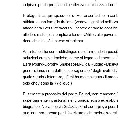
colpisce per la propria indipendenza e chiarezza d’identi
Protagonista, qui, spesso è l’universo contadino, a cui l
affidata a una famiglia tirolese (vedeva i genitori nella 
affaccia tra i versi attraverso il ricordo o tramite consi
alle loro radici più semplici e fonde: «Mille volte povera, 
dono del cielo, / in paese straniero».
Altro tratto che contraddistingue questo mondo in poesi
soluzioni creative ironiche, come si legge, ad esempio, i
Ezra Pound-Dorothy Shakespear-Olga Rudge: «Diceva mio
generazione, / ma dall’elenco ragionato / degli avoli fidi 
quale strada / inforcare, né mi ha mai spiegato / il mecc
solo che / sono la √ / di due.)
E, sempre a proposito del padre Pound, non mancano (a ch
superbamente incastonati nel proprio preciso ed elabora
biografico. Nella poesia
Soluzione
, ad esempio, è possib
suo innamoramento per il fascismo e dei radio-discorsi