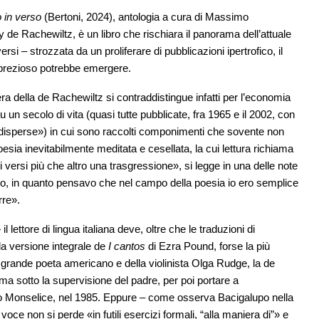
 in verso
(Bertoni, 2024), antologia a cura di Massimo
y de Rachewiltz, è un libro che rischiara il panorama dell’attuale
rsi – strozzata da un proliferare di pubblicazioni ipertrofico, il
 prezioso potrebbe emergere.
ra della de Rachewiltz si contraddistingue infatti per l’economia
 un secolo di vita (quasi tutte pubblicate, fra 1965 e il 2002, con
e disperse») in cui sono raccolti componimenti che sovente non
oesia inevitabilmente meditata e cesellata, la cui lettura richiama
i versi più che altro una trasgressione», si legge in una delle note
lo, in quanto pensavo che nel campo della poesia io ero semplice
rre».
ettore di lingua italiana deve, oltre che le traduzioni di
a versione integrale de
I cantos
di Ezra Pound, forse la più
el grande poeta americano e della violinista Olga Rudge, la de
a sotto la supervisione del padre, per poi portare a
io Monselice, nel 1985. Eppure – come osserva Bacigalupo nella
oce non si perde «in futili esercizi formali, “alla maniera di”» e