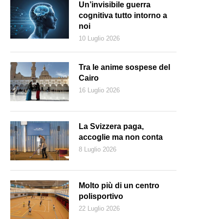
Un’invisibile guerra
cognitiva tutto intorno a
noi
10 Luglio 2026
Tra le anime sospese del
Cairo
16 Luglio 2026
La Svizzera paga,
accoglie ma non conta
8 Luglio 2026
ry de Rachewiltz a Mantova per il Festivaletteratura 2012 (Niccolò Car
Molto più di un centro
polisportivo
22 Luglio 2026