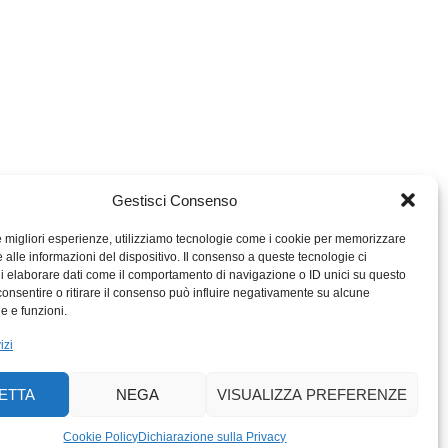
Gestisci Consenso
le migliori esperienze, utilizziamo tecnologie come i cookie per memorizzare
 alle informazioni del dispositivo. Il consenso a queste tecnologie ci
i elaborare dati come il comportamento di navigazione o ID unici su questo
consentire o ritirare il consenso può influire negativamente su alcune
MIGROS TICINO
he e funzioni.
MIGROS
izi
SCUOLA CLUB
PERCENTO CULTURALE
ETTA
NEGA
VISUALIZZA PREFERENZE
MIGROS TICINO
ACTIV FITNESS TICINO
Cookie Policy
Dichiarazione sulla Privacy