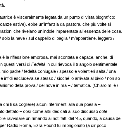
tà.
’autrice è visceralmente legata da un punto di vista biografico:
vacanze estive), ebbe un’infanzia da pastora, che più volte si
derazioni che rivelano un’indole imparentata all’essenza delle cose,
/ solo la neve / sul cappello di paglia / m’appartiene, leggero /
a è la riflessione amorosa, mai scontata e capace, anche, di
n questi versi di
Fedeltà
in cui rievoca il triangolo sentimentale
 padre / fedeltà coniugale / spesso e volentieri salta / una
/ e infidi escludeva se stesso / sicché io arrivata al bivio / non so
anismo della prova / del nove in ma – / tematica. (Chiaro mi è /
i li sa cogliere) alcuni riferimenti alla sua poesia –
to dettato – così come altri dedicati al suo discusso
côté
ile ravvisare un rimando ai noti fatti del ’45, quando, a causa del
 per Radio Roma, Ezra Pound fu imprigionato (a dir poco