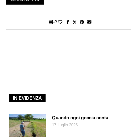
potranno ammirare le immagini caleidoscopiche create dal
videoartista Roberto Mucchiut e ispirate a capolavori
rinascimentali. Infine, la sera del 24 dicembre e fino al 6
0
gennaio 2025 tutti gli schermi saranno accesi come una
grande installazione luminosa e sonora.
Il calendario ha aperto la sua prima casella ieri sera con il
racconto di Sara Catella e proseguirà per tutto il periodo
dell’Avvento con le storie scritte da Alberto Nessi, Alessio
Pizzicannella, Doris Femminis, Mario Casella, Maria Rosaria
Valentini, Massimo Daviddi, Carlo Silini, Tommaso Giacopini,
Tommaso Soldini, Yari Bernasconi & Andrea Fazioli, Alexandre
Hmine, Begoña Feijoo Fariña, Sabina Zanini, Luca Brunoni,
Katia Balmelli, Virginia Helbling, Flavio Stroppini, Bérénice
IN EVIDENZA
Capatti, Giorgio Genetelli, Olimpia De Girolamo, Fabiano
Alborghetti, Anna Ruchat e Dada Montarolo. Tutti i racconti
Quando ogni goccia conta
sono stati raccolti nel volume
Un Natale di storie a Mendrisio
a
17 Luglio 2026
cura di Gabriele Capelli Editore.