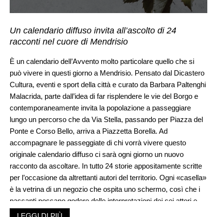
Un calendario diffuso invita all’ascolto di 24
racconti nel cuore di Mendrisio
È un calendario dell’Avvento molto particolare quello che si
può vivere in questi giorno a Mendrisio. Pensato dal Dicastero
Cultura, eventi e sport della città e curato da Barbara Paltenghi
Malacrida, parte dall’idea di far risplendere le vie del Borgo e
contemporaneamente invita la popolazione a passeggiare
lungo un percorso che da Via Stella, passando per Piazza del
Ponte e Corso Bello, arriva a Piazzetta Borella. Ad
accompagnare le passeggiate di chi vorrà vivere questo
originale calendario diffuso ci sarà ogni giorno un nuovo
racconto da ascoltare. In tutto 24 storie appositamente scritte
per l’occasione da altrettanti autori del territorio. Ogni «casella»
è la vetrina di un negozio che ospita uno schermo, così che i
passanti possano godere delle interpretazioni dei sei attori e
attrici coinvolti nel progetto. Alla fine di ogni narrazione si
LEGGI DI PIÙ