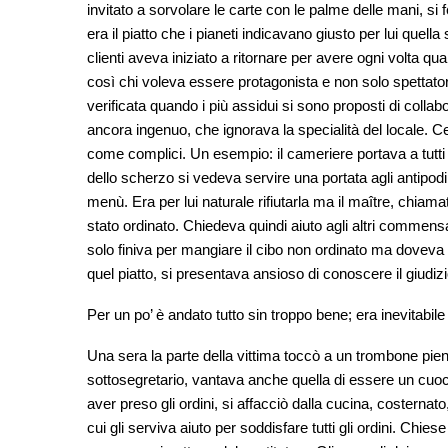
invitato a sorvolare le carte con le palme delle mani, si 
era il piatto che i pianeti indicavano giusto per lui quel
clienti aveva iniziato a ritornare per avere ogni volta q
così chi voleva essere protagonista e non solo spettator
verificata quando i più assidui si sono proposti di col
ancora ingenuo, che ignorava la specialità del locale. C
come complici. Un esempio: il cameriere portava a tutti 
dello scherzo si vedeva servire una portata agli antipod
menù. Era per lui naturale rifiutarla ma il maître, chiam
stato ordinato. Chiedeva quindi aiuto agli altri commen
solo finiva per mangiare il cibo non ordinato ma doveva a
quel piatto, si presentava ansioso di conoscere il giudizi
Per un po’ è andato tutto sin troppo bene; era inevitabile
Una sera la parte della vittima toccò a un trombone pieno 
sottosegretario, vantava anche quella di essere un cuoco
aver preso gli ordini, si affacciò dalla cucina, costernat
cui gli serviva aiuto per soddisfare tutti gli ordini. Chies