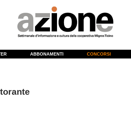
TER
ABBONAMENTI
CONCORSI
storante