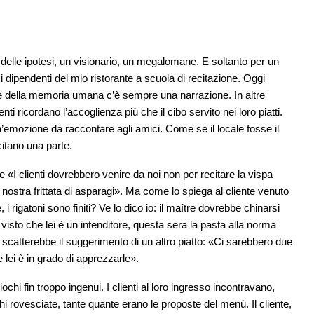
 delle ipotesi, un visionario, un megalomane. E soltanto per un
 dipendenti del mio ristorante a scuola di recitazione. Oggi
e della memoria umana c’è sempre una narrazione. In altre
ienti ricordano l’accoglienza più che il cibo servito nei loro piatti.
n’emozione da raccontare agli amici. Come se il locale fosse il
citano una parte.
«I clienti dovrebbero venire da noi non per recitare la vispa
 nostra frittata di asparagi». Ma come lo spiega al cliente venuto
 i rigatoni sono finiti? Ve lo dico io: il maître dovrebbe chinarsi
isto che lei è un intenditore, questa sera la pasta alla norma
 scatterebbe il suggerimento di un altro piatto: «Ci sarebbero due
 lei è in grado di apprezzarle».
chi fin troppo ingenui. I clienti al loro ingresso incontravano,
hi rovesciate, tante quante erano le proposte del menù. Il cliente,