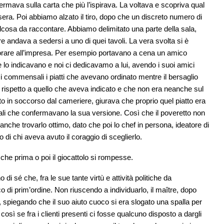
fermava sulla carta che più l’ispirava. La voltava e scopriva qual
la sera. Poi abbiamo alzato il tiro, dopo che un discreto numero di
ualcosa da raccontare. Abbiamo delimitato una parte della sala,
e andava a sedersi a uno di quei tavoli. La vera svolta si è
laborare all’impresa. Per esempio portavano a cena un amico
e lo indicavano e noi ci dedicavamo a lui, avendo i suoi amici
i commensali i piatti che avevano ordinato mentre il bersaglio
i rispetto a quello che aveva indicato e che non era neanche sul
ato in soccorso dal cameriere, giurava che proprio quel piatto era
sali che confermavano la sua versione. Così che il poveretto non
nche trovarlo ottimo, dato che poi lo chef in persona, ideatore di
o di chi aveva avuto il coraggio di sceglierlo.
 che prima o poi il giocattolo si rompesse.
di sé che, fra le sue tante virtù e attività politiche da
 di prim’ordine. Non riuscendo a individuarlo, il maître, dopo
o, spiegando che il suo aiuto cuoco si era slogato una spalla per
e così se fra i clienti presenti ci fosse qualcuno disposto a dargli