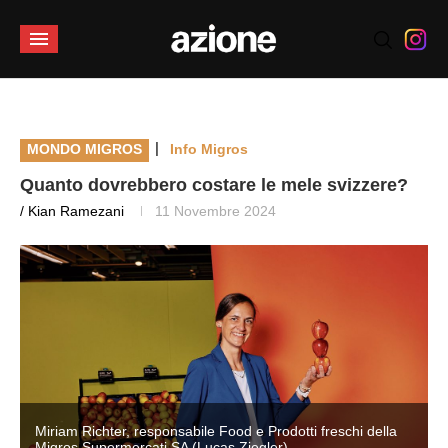
|
MONDO MIGROS
Info Migros
Quanto dovrebbero costare le mele svizzere?
/ Kian Ramezani
11 Novembre 2024
Miriam Richter, responsabile Food e Prodotti freschi della
Migros Supermercati SA (Lucas Ziegler)