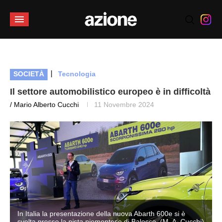
|
SOCIETÀ
Tecnologia
Il settore automobilistico europeo è in difficoltà
/ Mario Alberto Cucchi
11 Novembre 2024
In Italia la presentazione della nuova Abarth 600e si è
)
svolta presso la pista piemontese di Balocco. (M. A. Cucchi)