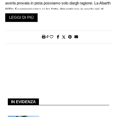
averla provata in pista possiamo solo dargli ragione. La Abarth
600e Scorpionissima ci ha fatto dimenticare in pochi giri di
essere al volante di una vettura a zero emissioni. Ma allora la
LEGGI DI PIÙ
corsa all’elettrico continua? «Ci sono due alternative: o
produciamo meno auto termiche o costruiamo più auto
elettriche…», ha risposto Gaetano Thorel.
0
L’occasione è il lancio della nuova Fiat 600 Abarth che si è
svolto in Italia sulla pista piemontese di Balocco. Thorel mentre
pronuncia questa frase mima il gesto di avere una calcolatrice
in mano. Il motivo è semplice. Dal 2020 al 2024 le emissioni
medie delle automobili vendute dai costruttori non dovevano
superare 116 grammi per chilometro di CO2. Lo sforamento di
questo limite costa una multa quantificata in 95 € per ogni
grammo in più oltre ai 116 moltiplicato per il numero di veicoli
venduti dal marchio. Luca De Meo, CEO di Renault e
presidente di Acea ha lanciato l’allarme poche settimane fa:
IN EVIDENZA
«La velocità di accelerazione delle vendite dell’elettrico è la
metà di quella di cui avremmo bisogno per raggiungere gli