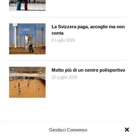
Al regista David Hermann riesce la perfetta messa in scena di
una insinuante trama che è anche un raffinato accostamento di
Gogol, Kafka e Beckett, vale a dire di assurdo, umorismo,
La Svizzera paga, accoglie ma non
ironia, dramma e astrazione. Si viene immediatamente
conta
confrontati con interrogativi più che legittimi. Ma chi è questo
8 Luglio 2026
sosia? Realtà, illusione, proiezione di determinati aspetti della
coscienza del protagonista? Essenziale, ma adeguata la
scenografia di Bettina Meyer (Light Design di Clemens
Gorzella, costumi di You-Jin Seo), un’ambientazione
Molto più di un centro polisportivo
decisamente geometrica consistente in un cubo a scomparti
22 Luglio 2026
dimensionabili e senza accessori.
Gestisci Consenso