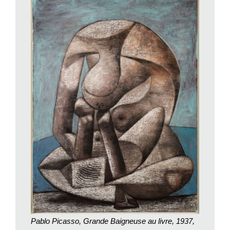
è stato altro che uno straniero per le autorità francesi. Non
importava che fosse un artista conosciuto in tutto il mondo e
un esponente di spicco dell’arte moderna, per la polizia era una
persona da tenere sotto sorveglianza e da guardare con
diffidenza e sospetto in primo luogo perché straniero, poi
perché artista d’avanguardia e infine perché vicino ad ambienti
politici di sinistra. È anche per questo motivo che Picasso
dopo il suo trasferimento a Parigi decise di abbandonare il
patronimico Ruiz, che lo identificava immediatamente come
spagnolo, preferendo usare da quel momento il cognome
materno che – essendo meno facilmente individuabile come
cognome di origine italiana – appariva più adatto alla postura
mimetica che il processo di integrazione nel nuovo Paese
richiedeva.
Ispirata dal libro di Annie Choen-Solal, non a caso ne è lei
stessa la curatrice, la mostra
Picasso lo straniero
in corso a
Palazzo Reale a Milano ha il merito di riuscire a inquadrare da
Pablo Picasso, Grande Baigneuse au livre, 1937,
una prospettiva inedita l’universo Picasso, già ampiamente