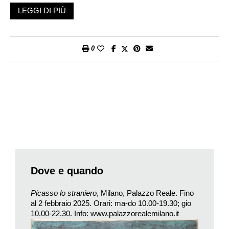
Fayard, 2021), per gran parte della sua vita Picasso ha dovuto
LEGGI DI PIÙ
sottostare, in quanto straniero, alle limitazioni impostegli da
un’Europa ancora rigidamente ingessata nelle identità nazionali
di origine ottocentesca e sorvegliata da occhiute e poliziesche
0
burocrazie. Questa condizione non caratterizza solo gli esordi
della sua carriera – quando Pablo Ruiz Picasso era ancora un
giovane e sconosciuto pittore catalano che, come tanti suoi
connazionali, si era trasferito nella capitale francese in cerca di
fortuna – ma anche gli anni della piena maturità, quando musei
e collezionisti americani ed europei si contendevano le sue
opere, tra cui le famose
Demoiselles d’Avignon
acquistate dal
MOMA di New York nel 1937, mentre lui – che tra il 1904 e il
1909 aveva dovuto condividere con altri protagonisti dell’arte
d’avanguardia gli spazi angusti e fatiscenti del Bateau Lavoir di
Dove e quando
Montmartre – si poteva ormai permettere lussi prima
inimmaginabili come comprare il castello di Boisgeloup in
Picasso lo straniero
, Milano, Palazzo Reale. Fino
Normandia o avere quattro domestici al suo servizio.
al 2 febbraio 2025. Orari: ma-do 10.00-19.30; gio
10.00-22.30. Info:
www.palazzorealemilano.it
A dispetto di tutto ciò, per quasi un cinquantennio Picasso non