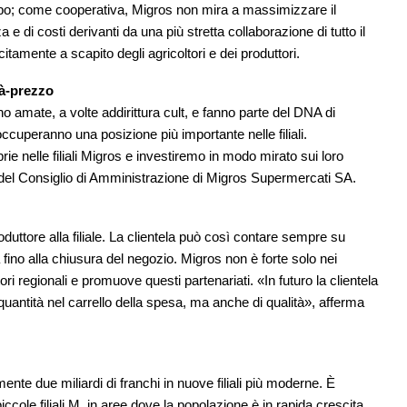
po; come cooperativa, Migros non mira a massimizzare il
za e di costi derivanti da una più stretta collaborazione di tutto il
tamente a scapito degli agricoltori e dei produttori.
tà-prezzo
 amate, a volte addirittura cult, e fanno parte del DNA di
cuperanno una posizione più importante nelle filiali.
e nelle filiali Migros e investiremo in modo mirato sui loro
 del Consiglio di Amministrazione di Migros Supermercati SA.
oduttore alla filiale. La clientela può così contare sempre su
a fino alla chiusura del negozio. Migros non è forte solo nei
tori regionali e promuove questi partenariati. «In futuro la clientela
i quantità nel carrello della spesa, ma anche di qualità», afferma
te due miliardi di franchi in nuove filiali più moderne. È
piccole filiali M, in aree dove la popolazione è in rapida crescita.