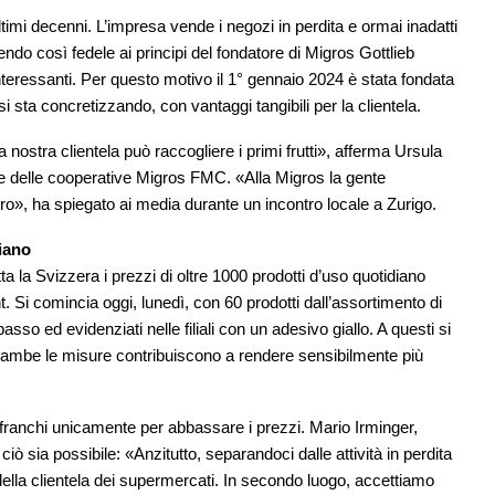
timi decenni. L’impresa vende i negozi in perdita e ormai inadatti
endo così fedele ai principi del fondatore di Migros Gottlieb
 interessanti. Per questo motivo il 1° gennaio 2024 è stata fondata
 sta concretizzando, con vantaggi tangibili per la clientela.
nostra clientela può raccogliere i primi frutti», afferma Ursula
e delle cooperative Migros FMC. «Alla Migros la gente
turo», ha spiegato ai media durante un incontro locale a Zurigo.
diano
a la Svizzera i prezzi di oltre 1000 prodotti d’uso quotidiano
nt. Si comincia oggi, lunedì, con 60 prodotti dall’assortimento di
sso ed evidenziati nelle filiali con un adesivo giallo. A questi si
Entrambe le misure contribuiscono a rendere sensibilmente più
 franchi unicamente per abbassare i prezzi. Mario Irminger,
 sia possibile: «Anzitutto, separandoci dalle attività in perdita
lla clientela dei supermercati. In secondo luogo, accettiamo