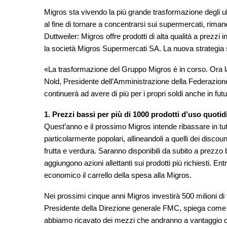
Migros sta vivendo la più grande trasformazione degli ul
al fine di tornare a concentrarsi sui supermercati, riman
Duttweiler: Migros offre prodotti di alta qualità a prezzi
la società Migros Supermercati SA. La nuova strategia si
«La trasformazione del Gruppo Migros è in corso. Ora la 
Nold, Presidente dell’Amministrazione della Federazion
continuerà ad avere di più per i propri soldi anche in fu
1. Prezzi bassi per più di 1000 prodotti d’uso quoti
Quest’anno e il prossimo Migros intende ribassare in tutt
particolarmente popolari, allineandoli a quelli dei discou
frutta e verdura. Saranno disponibili da subito a prezzo ba
aggiungono azioni allettanti sui prodotti più richiesti. 
economico il carrello della spesa alla Migros.
Nei prossimi cinque anni Migros investirà 500 milioni di
Presidente della Direzione generale FMC, spiega come ciò
abbiamo ricavato dei mezzi che andranno a vantaggio de