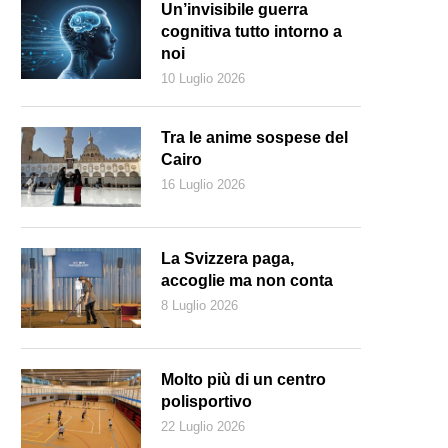
Un’invisibile guerra
cognitiva tutto intorno a
noi
10 Luglio 2026
Tra le anime sospese del
Cairo
16 Luglio 2026
La Svizzera paga,
accoglie ma non conta
8 Luglio 2026
 riduzione dei prezzi sarà segnalata con la scritta «prezzo basso»
Molto più di un centro
polisportivo
22 Luglio 2026