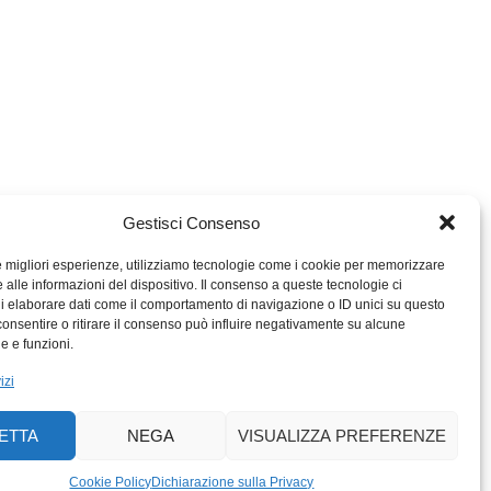
Gestisci Consenso
le migliori esperienze, utilizziamo tecnologie come i cookie per memorizzare
 alle informazioni del dispositivo. Il consenso a queste tecnologie ci
i elaborare dati come il comportamento di navigazione o ID unici su questo
consentire o ritirare il consenso può influire negativamente su alcune
MIGROS TICINO
he e funzioni.
MIGROS
izi
SCUOLA CLUB
PERCENTO CULTURALE
ETTA
NEGA
VISUALIZZA PREFERENZE
MIGROS TICINO
ACTIV FITNESS TICINO
Cookie Policy
Dichiarazione sulla Privacy