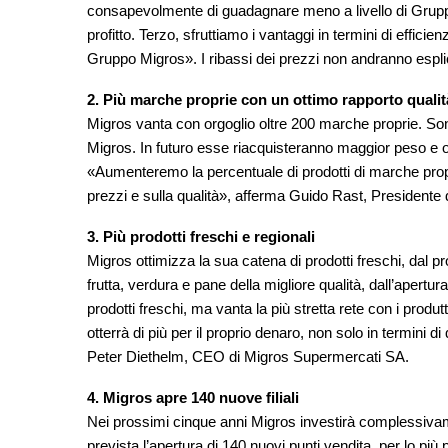
consapevolmente di guadagnare meno a livello di Grup
profitto. Terzo, sfruttiamo i vantaggi in termini di efficien
Gruppo Migros». I ribassi dei prezzi non andranno esplici
2. Più marche proprie con un ottimo rapporto quali
Migros vanta con orgoglio oltre 200 marche proprie. Sono
Migros. In futuro esse riacquisteranno maggior peso e oc
«Aumenteremo la percentuale di prodotti di marche propri
prezzi e sulla qualità», afferma Guido Rast, Presidente
3. Più prodotti freschi e regionali
Migros ottimizza la sua catena di prodotti freschi, dal pr
frutta, verdura e pane della migliore qualità, dall’apertur
prodotti freschi, ma vanta la più stretta rete con i produt
otterrà di più per il proprio denaro, non solo in termini d
Peter Diethelm, CEO di Migros Supermercati SA.
4. Migros apre 140 nuove filiali
Nei prossimi cinque anni Migros investirà complessivamen
prevista l’apertura di 140 nuovi punti vendita, per lo più 